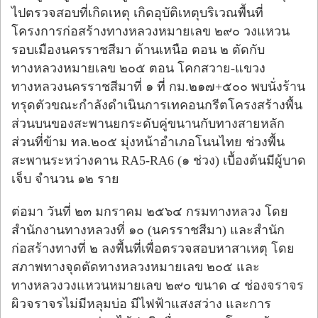
ไปตรวจสอบที่เกิดเหตุ เกิดอุบัติเหตุบริเวณพื้นที่
โครงการก่อสร้างทางหลวงหมายเลข ๒๙๐ วงแหวน
รอบเมืองนครราชสีมา ด้านเหนือ ตอน ๒ ตัดกับ
ทางหลวงหมายเลข ๒๐๕ ตอน โคกสวาย-แขวง
ทางหลวงนครราชสีมาที่ ๑ ที่ กม.๒๑๗+๕๐๐ พบนั่งร้าน
ทรุดตัวขณะกำลังดำเนินการเทคอนกรีตโครงสร้างพื้น
ส่วนบนของสะพานยกระดับคู่ขนานกับทางสายหลัก
ส่วนที่ข้าม ทล.๒๐๕ มุ่งหน้าอำเภอโนนไทย ช่วงพื้น
สะพานระหว่างคาน RA5-RA6 (๑ ช่วง) เบื้องต้นมีผู้บาด
เจ็บ จำนวน ๑๒ ราย
ต่อมา วันที่ ๒๓ มกราคม ๒๕๖๔ กรมทางหลวง โดย
สำนักงานทางหลวงที่ ๑๐ (นครราชสีมา) และสำนัก
ก่อสร้างทางที่ ๒ ลงพื้นที่เพื่อตรวจสอบหาสาเหตุ โดย
สภาพทางจุดตัดทางหลวงหมายเลข ๒๐๕ และ
ทางหลวงวงแหวนหมายเลข ๒๙๐ ขนาด ๔ ช่องจราจร
ผิวจราจรไม่มีหลุมบ่อ มีไฟฟ้าแสงสว่าง และการ