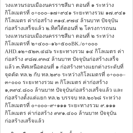
วงแหวนรอบเมืองนครราชสีมา ตอนที่ ๑ ระหว่าง
กิโลเมตรที่ ๐+๐๐๐–๑๗+๙๔๑ ระยะทางรวม ๑๗.๙๔๑
กิโลเมตร ค่าก่อสร้าง ๓๑๔.๙๗๔ ล้านบาท ปัจจุบัน
ก่อสร้างเสร็จแล้ว ๒.ทิศใต้ตอนที่ ๒ โครงการถนน
วงแหวนรอบเมืองนครราชสีมา ตอนที่ ๒ ระหว่าง
กิโลเมตรที่ ๒+๔๐๐–๑๖+๕๐๐BK./๐+๐๐๐
AHD.๑๒+๕๒๓.๔๘๖ ระยะทางรวม ๑๔ กิโลเมตร ค่า
ก่อสร้าง ๙๘๗.๙๓๔ ล้านบาท ปัจจุบันก่อสร้างเสร็จ
แล้ว ๓.ทิศเหนือตอนที่ ๑ ก่อสร้างทางแยกต่างระดับที่
จุดตัด ทล.๒ กับ ทล.๒๙๐ ระหว่างกิโลเมตรที่ ๐+๐๐๐–
๓+๐๐๐ ระยะทางรวม ๓ กิโลเมตร ค่าก่อสร้าง
๑,๓๙๔.๘๐๐ ล้านบาท ปัจจุบันก่อสร้างเสร็จแล้ว และ
ก่อสร้างตั้งแต่แยก ทล.๒ บรรจบ ทล.๒๐๖๘ ระหว่าง
กิโลเมตรที่ ๐+๐๐๐–๙+๑๑๑ ระยะทางรวม ๙.๑๑๑
กิโลเมตร ค่าก่อสร้าง ๙๙๑.๔๐๐ ล้านบาท ปัจจุบัน
ก่อสร้างเสร็จแล้ว