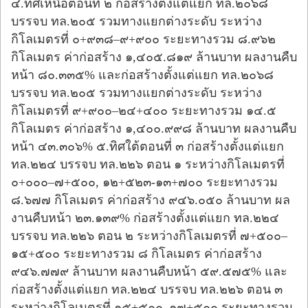
๔.ทิศเหนือตอนที่ ๒ ก่อสร้างตั้งแต่แยก ทล.๒๐๖๘
บรรจบ ทล.๒๐๕ รวมทางแยกต่างระดับ ระหว่าง
กิโลเมตรที่ ๐+๙๓๘–๙+๙๐๐ ระยะทางรวม ๘.๙๖๒
กิโลเมตร ค่าก่อสร้าง ๑,๔๐๕.๘๑๙ ล้านบาท ผลงานคืบ
หน้า ๘๐.๓๓๕% และก่อสร้างตั้งแต่แยก ทล.๒๐๖๘
บรรจบ ทล.๒๐๕ รวมทางแยกต่างระดับ ระหว่าง
กิโลเมตรที่ ๙+๙๐๐–๒๔+๔๐๐ ระยะทางรวม ๑๔.๕
กิโลเมตร ค่าก่อสร้าง ๑,๔๐๐.๙๙๘ ล้านบาท ผลงานคืบ
หน้า ๔๓.๓๐๖% ๕.ทิศใต้ตอนที่ ๓ ก่อสร้างตั้งแต่แยก
ทล.๒๒๔ บรรจบ ทล.๒๒๖ ตอน ๑ ระหว่างกิโลเมตรที่
๐+๐๐๐–๗+๕๐๐, ๑๒+๕๒๓-๑๓+๗๐๐ ระยะทางรวม
๘.๖๗๗ กิโลเมตร ค่าก่อสร้าง ๙๔๖.๐๕๐ ล้านบาท ผล
งานคืบหน้า ๒๓.๑๓๙% ก่อสร้างตั้งแต่แยก ทล.๒๒๔
บรรจบ ทล.๒๒๖ ตอน ๒ ระหว่างกิโลเมตรที่ ๗+๕๐๐–
๑๕+๕๐๐ ระยะทางรวม ๘ กิโลเมตร ค่าก่อสร้าง
๙๔๖.๗๗๙ ล้านบาท ผลงานคืบหน้า ๕๙.๕๗๕% และ
ก่อสร้างตั้งแต่แยก ทล.๒๒๔ บรรจบ ทล.๒๒๖ ตอน ๓
ระหว่างกิโลเมตรที่ ๑๕+๕๐๐–๑๗+๕๐๐ ระยะทางรวม