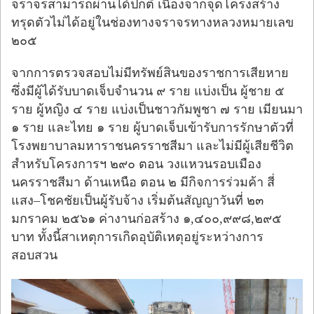
จราจรสามารถผ่านได้ปกติ เนื่องจากจุดโครงสร้าง
ทรุดตัวไม่ได้อยู่ในช่องทางจราจรทางหลวงหมายเลข
๒๐๕
จากการตรวจสอบไม่มีทรัพย์สินของราชการเสียหาย
ซึ่งมีผู้ได้รับบาดเจ็บจำนวน ๙ ราย แบ่งเป็น ผู้ชาย ๕
ราย ผู้หญิง ๔ ราย แบ่งเป็นชาวกัมพูชา ๗ ราย เมียนมา
๑ ราย และไทย ๑ ราย ผู้บาดเจ็บเข้ารับการรักษาตัวที่
โรงพยาบาลมหาราชนครราชสีมา และไม่มีผู้เสียชีวิต
สำหรับโครงการฯ ๒๙๐ ตอน วงแหวนรอบเมือง
นครราชสีมา ด้านเหนือ ตอน ๒ มีกิจการร่วมค้า สี่
แสง–โชคชัยเป็นผู้รับจ้าง เริ่มต้นสัญญาวันที่ ๒๓
มกราคม ๒๕๖๑ ค่างานก่อสร้าง ๑,๔๐๐,๙๙๘,๒๙๕
บาท ทั้งนี้สาเหตุการเกิดอุบัติเหตุอยู่ระหว่างการ
สอบสวน