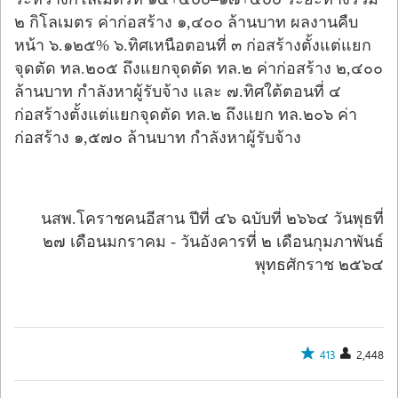
๒ กิโลเมตร ค่าก่อสร้าง ๑,๔๐๐ ล้านบาท ผลงานคืบ
หน้า ๖.๑๒๕% ๖.ทิศเหนือตอนที่ ๓ ก่อสร้างตั้งแต่แยก
จุดตัด ทล.๒๐๕ ถึงแยกจุดตัด ทล.๒ ค่าก่อสร้าง ๒,๔๐๐
ล้านบาท กำลังหาผู้รับจ้าง และ ๗.ทิศใต้ตอนที่ ๔
ก่อสร้างตั้งแต่แยกจุดตัด ทล.๒ ถึงแยก ทล.๒๐๖ ค่า
ก่อสร้าง ๑,๕๗๐ ล้านบาท กำลังหาผู้รับจ้าง
นสพ.โคราชคนอีสาน ปีที่ ๔๖ ฉบับที่ ๒๖๖๔ วันพุธที่
๒๗ เดือนมกราคม - วันอังคารที่ ๒ เดือนกุมภาพันธ์
พุทธศักราช ๒๕๖๔
413
2,448