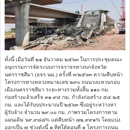
ทั้งนี้ เมื่อวันที่ ๒๑ ธันวาคม ๒๕๖๓ ในการประชุมคณะ
อนุกรรมการจัดระบบการจราจรทางบกจังหวัด
นครราชสีมา (อจร.นม.) ครั้งที่ ๓/๒๕๖๓ ความคืบหน้า
โครงการทางหลวงหมายเลข ๒๙๐ ถนนวงแหวนรอบ
เมืองนครราชสีมา ระยะทางรวมทั้งสิ้น ๑๑๐ กม.
ก่อสร้างแล้วเสร็จ ๓๑.๙๔ กม. กำลังก่อสร้าง ๕๔.๒๕
กม. และได้รับบประมาณปี ๒๕๖๓ ซึ่งอยู่ระหว่างหา
ผู้รับจ้าง จำนวน ๒๙.๐๐ กม. ภาพรวมโครงการตาม
แผนเดิม ๖๙.๙๘๘% แต่คืบหน้า ๗๒.๙๙๑% โดยแบ่ง
ออกเป็น ๗ ช่วงดังนี้ ๑.ทิศใต้ตอนที่ ๑ โครงการถนน