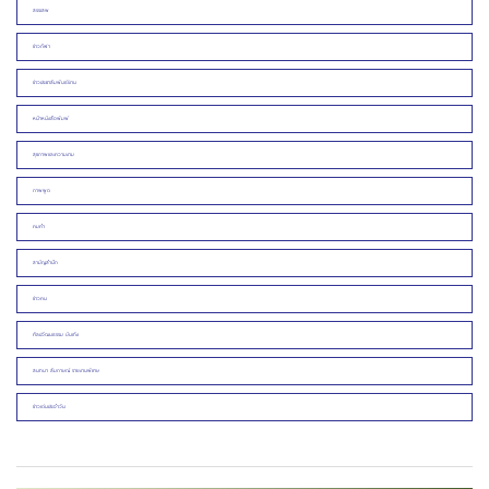
สรรเสพ
ข่าวกีฬา
ข่าวประชาสัมพันธ์/งาน
หน้าหนังสือพิมพ์
สุขภาพและความงาม
ภาพพูด
คมคำ
สามัญสำนึก
ข่าวคน
ศิลปวัฒนธรรม บันเทิง
สนทนา สัมภาษณ์ รายงานพิเศษ
ข่าวเด่นประจำวัน