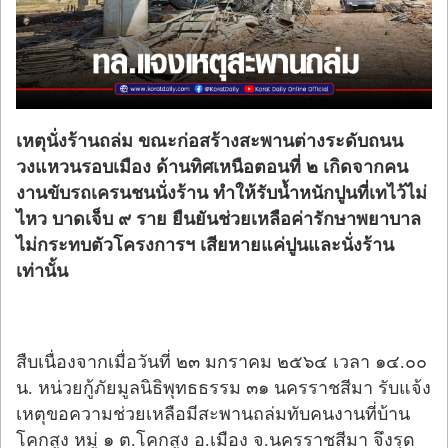
ร้องทุกข์
เหตุนั่งร้านถล่ม ขณะก่อสร้างสะพานต่างระดับถนน
วงแหวนรอบเมือง ด้านทิศเหนือตอนที่ ๒ เกิดจากคน
งานขับรถเครนชนนั่งร้าน ทำให้รับน้ำหนักปูนที่เทไว้ไม่
ไหว บาดเจ็บ ๙ ราย ยืนยันช่วยเหลือค่ารักษาพยาบาล
ไม่กระทบตัวโครงการฯ เสียหายแค่ปูนและนั่งร้าน
เท่านั้น
สืบเนื่องจากเมื่อวันที่ ๒๓ มกราคม ๒๕๖๔ เวลา ๑๔.๐๐
น. หน่วยกู้ภัยมูลนิธิพุทธธรรม ๓๑ นครราชสีมา รับแจ้ง
เหตุขอความช่วยเหลือมีสะพานถล่มทับคนงานที่บ้าน
โคกสูง หมู่ ๑ ต.โคกสูง อ.เมือง จ.นครราชสีมา จึงรุด