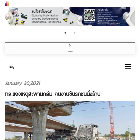
9
th
AUGUST
เมนู
January 30,2021
หน้าแรก
ทล.แจงเหตุสะพานถล่ม คนงานขับรถชนนั่งร้าน
หมวดข่าว
เกี่ยวกับเรา
ติดต่อเรา