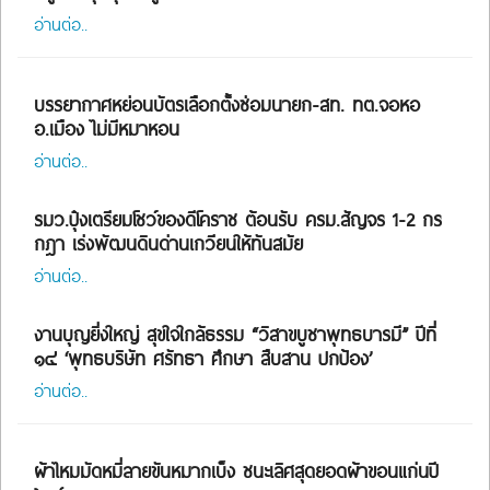
อ่านต่อ..
บรรยากาศหย่อนบัตรเลือกตั้งซ่อมนายก-สท. ทต.จอหอ
อ.เมือง ไม่มีหมาหอน
อ่านต่อ..
รมว.ปุ๋งเตรียมโชว์ของดีโคราช ต้อนรับ ครม.สัญจร 1-2 กร
กฎา เร่งพัฒนดินด่านเกวียนให้ทันสมัย
อ่านต่อ..
งานบุญยิ่งใหญ่ สุขใจใกล้ธรรม “วิสาขบูชาพุทธบารมี” ปีที่
๑๔ ‘พุทธบริษัท ศรัทธา ศึกษา สืบสาน ปกป้อง’
อ่านต่อ..
ผ้าไหมมัดหมี่ลายขันหมากเบ็ง ชนะเลิศสุดยอดผ้าขอนแก่นปี