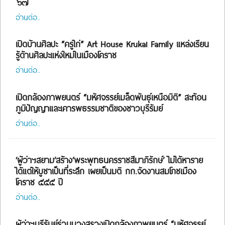
๖๗
อ่านต่อ..
เปิดบ้านศิลปะ “ครูไก่” Art House Krukai Family แหล่งเรียน
รู้ด้านศิลปะแห่งใหม่ในเมืองโคราช
อ่านต่อ..
เปิดกล้องภาพยนตร์ “มหัศจรรย์เมล็ดพันธุ์เหนือมิติ” สะท้อน
ภูมิปัญญาและเคารพธรรมชาติของชาวบุรีรัมย์
อ่านต่อ..
‘ผู้ว่าฯสยาม’สร้าง‘พระพุทธนครราชสีมาภิรักษ์’ ไม่ได้หาราย
ได้แต่ให้บูชาเป็นที่ระลึก เผยเป็นมติ กก.จัดงานสมโภชเมือง
โคราช ๕๕๕ ปี
อ่านต่อ..
ผู้ว่าฯบุรีรัมย์ร่วมบวงสรวงเปิดกล้องภาพยนตร์ “มหัศจรรย์