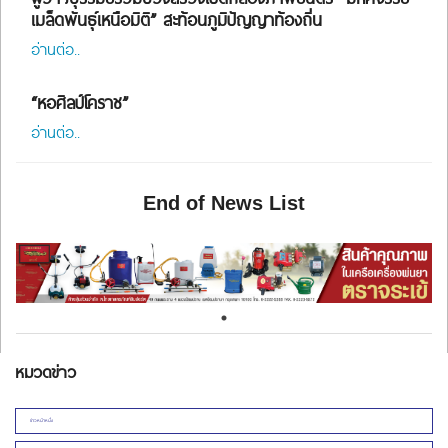
เมล็ดพันธุ์เหนือมิติ” สะท้อนภูมิปัญญาท้องถิ่น
อ่านต่อ..
“หอศิลป์โคราช”
อ่านต่อ..
End of News List
หมวดข่าว
ข่าวหน้าหนึ่ง