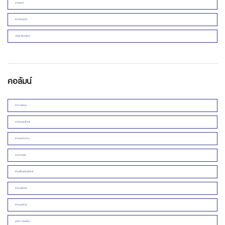
ยานยนต์
ข่าวเศรษฐกิจ
อสังหาริมทรัพย์
คอลัมน์
ข่าวการเมือง
สารานุกรมโคราช
ข่าวดิบข่าวด่วน
หลากกระแส
ย้อนเรื่องเมืองโคราช
ข่าวคนโคราช
ข่าวคนอีสาน
ธุรกิจ ท่องเที่ยว