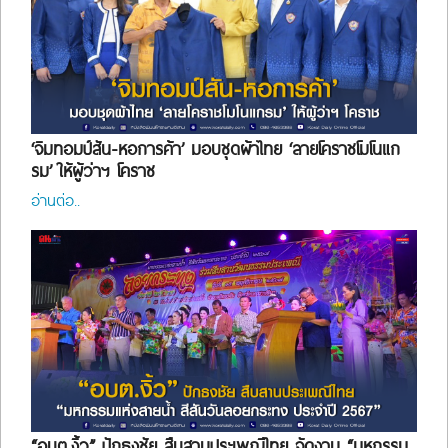
‘จิมทอมป์สัน-หอการค้า’ มอบชุดผ้าไทย ‘ลายโคราชโมโนแก
รม’ ให้ผู้ว่าฯ โคราช
อ่านต่อ..
“อบต.งิ้ว” ปักธงชัย สืบสานประเพณีไทย จัดงาน “มหกรรม