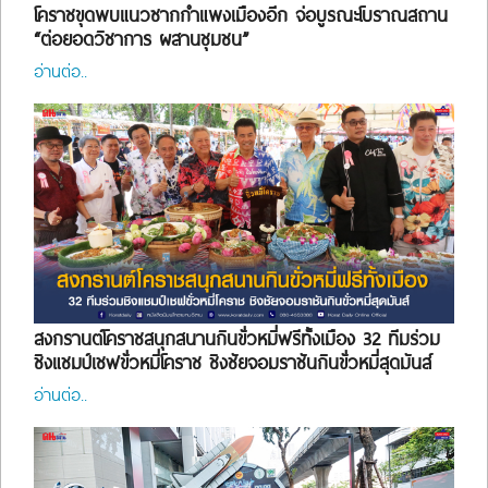
โคราชขุดพบแนวซากกำแพงเมืองอีก จ่อบูรณะโบราณสถาน
“ต่อยอดวิชาการ ผสานชุมชน”
ร้องทุกข์
อ่านต่อ..
สงกรานต์โคราชสนุกสนานกินขั่วหมี่ฟรีทั้งเมือง 32 ทีมร่วม
ชิงแชมป์เชฟขั่วหมี่โคราช ชิงชัยจอมราชันกินขั่วหมี่สุดมันส์
อ่านต่อ..