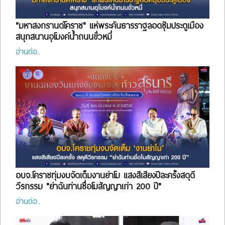
"มหาสงกรานต์โคราช" แห่พระคันธารราฐลอดซุ้มประตูเมือง
สนุกสนานอุโมงค์น้ำถนนขั่วหมี่
อ่านต่อ..
อบจ.โคราชทุ่มงบจัดเต็มงานย่าโม แสงสีเสียงปีละครั้งสดุดี
วีรกรรม "ย่าฉันท่านชื่อโมสัญญาเก่า 200 ปี"
อ่านต่อ..