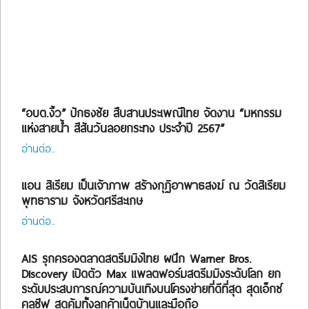
“อบต.งิ้ว” ปักธงชัย สืบสานประเพณีไทย จัดงาน “มหกรรม
แห่งสายน้ำ สีสันวันลอยกระทง ประจำปี 2567”
อ่านต่อ..
แอน สิเรียม เป็นเจ้าภาพ สร้างกุฏิอาพาธสงฆ์ ณ วัดสิเรียม
พุทธาราม จังหวัดศรีสะเกษ
อ่านต่อ..
AIS รุกครองตลาดสตรีมมิงไทย ผนึก Warner Bros.
Discovery เปิดตัว Max แพลตฟอร์มสตรีมมิงระดับโลก ยก
ระดับประสบการณ์ความบันเทิงบนโครงข่ายที่ดีที่สุด สุดเอ็กซ์
คลูซีฟ สุดคุ้มทั้งลูกค้าเน็ตบ้านและมือถือ