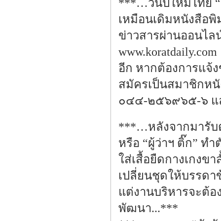
***…วันปีใหม่ไทย 
เหมือนเดิมหนังสือพิม
ข่าวสารผ่านออนไลน์ใ
www.koratdaily.com 
อีก หากต้องการแจ้ง
สมัครเป็นสมาชิกหน
๐๔๔-๒๕๖๙๖๕-๖ และอ
***…หลังจากมารับตำ
หรือ “ผู้ว่าฯ ติ๊ก”
ใส่เสื้อยืดกางเกงขา
เปลี่ยนชุดให้บรรดา
แต่งานบริหารจะต้อง
พัฒนา...***