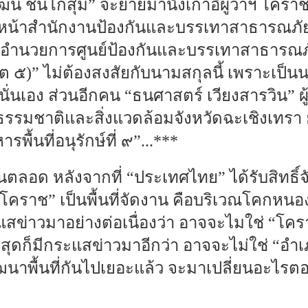
์ ชื่นโกสุม” จะย้ายมานั่งเก้าอี้ผู้ว่าฯ โคราช
หัวหน้าสำนักงานป้องกันและบรรเทาสาธารณภัยจั
ผู้อำนวยการศูนย์ป้องกันและบรรเทาสาธารณภ
 ๕)” ไม่ต้องสงสัยกับนามสกุลนี้ เพราะเป็น
งนั่นเอง ส่วนอีกคน “ธนศาสตร์ เวียงสารวิน” 
มชาติและสิ่งแวดล้อมจังหวัดฉะเชิงเทรา ย้ายม
ื้นที่อนุรักษ์ที่ ๙”...***
งลุ้นตลอด หลังจากที่ “ประเทศไทย” ได้รับสิทธ
โคราช” เป็นพื้นที่จัดงาน คือบริเวณโคกหน
สข่าวมาอย่างต่อเนื่องว่า อาจจะไมใช่ “โครา
่าสุดก็มีกระแสข่าวมาอีกว่า อาจจะไม่ใช่ “อ
พัฒนาพื้นที่กันไปเยอะแล้ว จะมาเปลี่ยนอะไรตอน