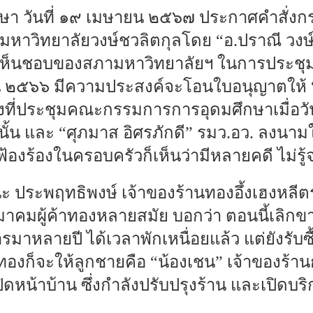
กษา วันที่ ๑๙ เมษายน ๒๕๖๗ ประกาศคำสั่งกระ
มหาวิทยาลัยวงษ์ชวลิตกุลโดย “อ.ปราณี วงษ์ช
็นชอบของสภามหาวิทยาลัยฯ ในการประชุมครั
ยน ๒๕๖๖ มีความประสงค์จะโอนใบอนุญาตให้ “
งที่ประชุมคณะกรรมการการอุดมศึกษาเมื่อวัน
นั้น และ “ศุภมาส อิศรภักดี” รมว.อว. ลงนาม
องร้องในครอบครัวก็เห็นว่ามีหลายคดี ไม่รู้
ชนะ ประพฤทธิพงษ์ เจ้าของร้านทองอึ้งเฮงหล
คมผู้ค้าทองหลายสมัย บอกว่า ตอนนี้เลิก
รมาหลายปี ได้เวลาพักเหนื่อยแล้ว แต่ยังรับ
นทองก็จะให้ลูกชายคือ “น้องเชน” เจ้าของร้า
ดหน้าบ้าน ซึ่งกำลังปรับปรุงร้าน และเปิดบริก