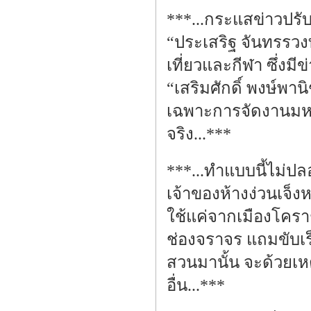
***...กระแสข่าวปรับ
“ประเสริฐ จันทรรวง
เที่ยวและกีฬา ซึ่งม
“เสริมศักดิ์ พงษ์พา
เฉพาะการจัดงานมหาส
จริง...***
***...ทำแบบนี้ไม่ปลอ
เจ้าของห้างง่วนเจ็ง
ใช้แค่จากเมืองโคร
ช่องจราจร แถมขับเร
สวนมานั้น จะด้วยเหต
อื่น...***