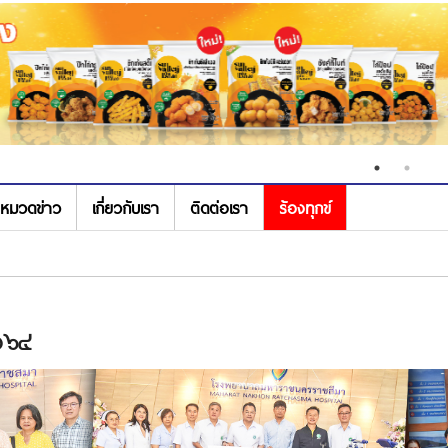
หมวดข่าว
เกี่ยวกับเรา
ติดต่อเรา
ร้องทุกข์
๒จ๖๔