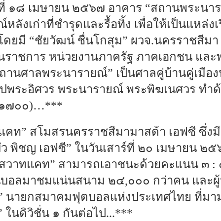
วันที่ ๑๘ เมษายน ๒๕๖๗ อาคาร “สถานพระนาราย
งเก่าที่ชำรุดและรื้อทิ้ง เพื่อให้เป็นแหล่งเ
โดยมี “ชัยวัฒน์ ชื่นโกสุม” ผวจ.นครราชสีม
วนราชการ หน่วยงานภาครัฐ ภาคเอกชน และพ
เทวสถานศาลพระนารายณ์” เป็นศาลคู่บ้านคู่เมือ
ูปพระอิศวร พระนารายณ์ พระพิฆเนศวร ทำด
-๑๗๐๐)…***
าทแคท” สโมสรนครราชสีมามาสด้า เอฟซี ซึ่งม
บัว พิชญ เอฟซี” ในวันเสาร์ที่ ๒๐ เมษายน 
สวาทแคท” สามารถเอาชนะด้วยคะแนน ๓ : ๐ 
แฟนบอลมาชมแน่นสนาม ๒๔,๐๐๐ กว่าคน และผู้ห
ง” นายกสมาคมฟุตบอลแห่งประเทศไทย ที่มาม
นดิวิชั่น ๑ กันต่อไป...***