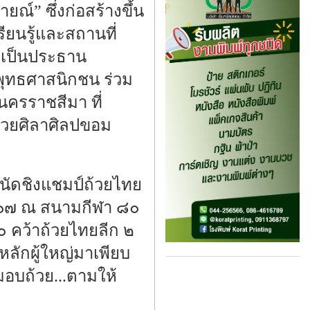
ณ์” ซึ่งก่อสร้างขึ้น
รียนรู้และสถานที่
า เป็นประธาน
ุทธศาสนิกชน ร่วม
งนครราชสีมา ที่
้วยศิลาศิลปขอม
ีนัดชิงแชมป์ถ้วยไทย
๒๕๖๗ ณ สนามกีฬา ๘๐
คว้าถ้วยไทยลีก ๒
ลักผู้ใหญ่มาเพียบ
อบถ้วย...ตามให้