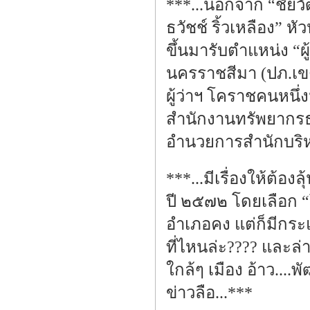
***...นอกจาก “ชัยวัฒน
ธวัชช์ ริ้วเหลือง” 
ขึ้นมารับตำแหน่ง “
นครราชสีมา (ปภ.เขต
ผู้ว่าฯ โคราชคนหนึ่
สำนักงานทรัพยากรธรร
อำนวยการสำนักบริหารพ
***...มีเรื่องให้ต้อ
ปี ๒๕๗๒ โดยเลือก “
อำเภอคง แต่ก็มีกระแ
ที่ไหนล่ะ???? และล
ใกล้ๆ เมือง อ้าว....
ข่าวลือ...***