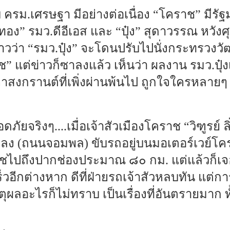
 ครม.เศรษฐา มีอย่างต่อเนื่อง “โคราช” มีรัฐ
ทอง” รมว.ดีอีเอส และ “ปุ๋ง” สุดาวรรณ หวัง
ีข่าวว่า “รมว.ปุ๋ง” จะโดนปรับไปนั่งกระทรวง
นิช” แต่ข่าวก็ซาลงแล้ว เห็นว่า ผลงาน รมว.ปุ
งกรานต์ที่เพิ่งผ่านพ้นไป ถูกใจใครหลายๆ 
ดภัยจริงๆ....เมื่อเจ้าสัวเมืองโคราช “วิฑูรย์ 
หลง (ถนนจอมพล) ขับรถอยู่บนมอเตอร์เวย์โครา
าชไปถึงปากช่องประมาณ ๘๐ กม. แต่แล้วก็เ
็วอีกต่างหาก ดีที่ฝ่ายรถเจ้าสัวหลบทัน แต
ุผลอะไรก็ไม่ทราบ เป็นเรื่องที่อันตรายมาก ทั