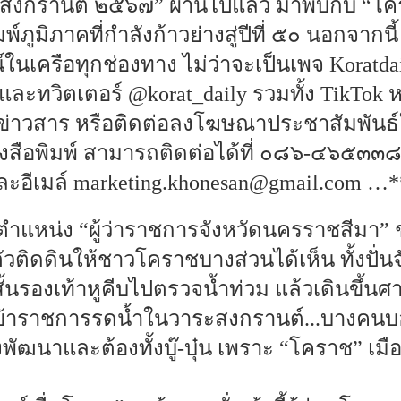
“สงกรานต์ ๒๕๖๗” ผ่านไปแล้ว มาพบกับ “โ
พ์ภูมิภาคที่กำลังก้าวย่างสู่ปีที่ ๕๐ นอกจาก
นเครือทุกช่องทาง ไม่ว่าจะเป็นเพจ Koratdail
และทวิตเตอร์ @korat_daily รวมทั้ง TikTok 
ข่าวสาร หรือติดต่อลงโฆษณาประชาสัมพันธ์ใน
ังสือพิมพ์ สามารถติดต่อได้ที่ ๐๘๖-๔๖๕๓๓
ีเมล์ marketing.khonesan@gmail.com …*
แหน่ง “ผู้ว่าราชการจังหวัดนครราชสีมา” ชั
 ทำตัวติดดินให้ชาวโคราชบางส่วนได้เห็น ทั้งป
สั้นรองเท้าหูคีบไปตรวจน้ำท่วม แล้วเดินขึ้นศ
ข้าราชการรดน้ำในวาระสงกรานต์...บางคนบอ
พัฒนาและต้องทั้งบู๊-บุ๋น เพราะ “โคราช” เม