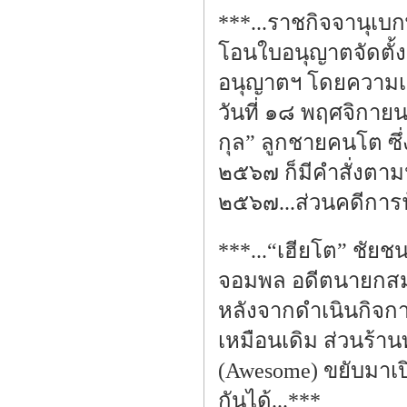
***...ราชกิจจานุเบ
โอนใบอนุญาตจัดตั้ง
อนุญาตฯ โดยความเห
วันที่ ๑๘ พฤศจิกา
กุล” ลูกชายคนโต ซึ่
๒๕๖๗ ก็มีคำสั่งตาม
๒๕๖๗...ส่วนคดีการฟ้
***...“เฮียโต” ชัย
จอมพล อดีตนายกสมา
หลังจากดำเนินกิจกา
เหมือนเดิม ส่วนร้า
(Awesome) ขยับมาเปิ
กันได้...***