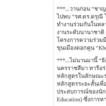
***...วานก่อน “ชา
ไปพบ “รศ.ดร.ดรุณี
ทำงานร่วมกันในหลา
งานระดับนานาชาติ ภ
โครงการความร่วมม
ขุนเมืองดอกคูน “Kh
***...ไม่นานมานี้ 
นครราชสีมา หารือร
หลักสูตรในลักษณะร
หลักสูตรระยะสั้นเพ
ประสบการณ์ของนักศึ
Education) ซึ่งการหา