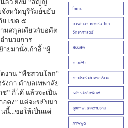
แล้ว ยังมี “สัญญ์
โฆษณา
งหวัดบุรีรัมย์ขยับ
ัย เขต ๕
การศึกษา เยาวชน ไอที
นามสกุลเดียวกับอดีต
วิทยาศาสตร์
ผู้อำนวยการ
สรรเสพ
านั่งเก้าอี้ “ผู้
ข่าวกีฬา
ิ์จัดงาน “พืชสวนโลก”
ข่าวประชาสัมพันธ์/งาน
องรังกา ตำบลเทพาลัย
ช” ก็ได้ แล้วจะเป็น
หน้าหนังสือพิมพ์
ำเภอคง” แต่จะขยับมา
สุขภาพและความงาม
นี้...ขอให้เป็นแค่
ภาพพูด