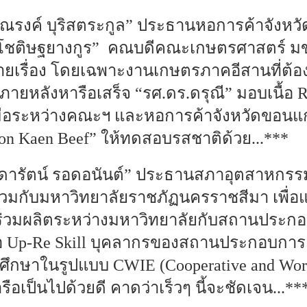
ญณรงค์ บุริสตระกูล” ประธานหอการค้าจังห
 โชติษฐยางกูร” คณบดีคณะเกษตรศาสตร์ มข.
ยเรื่อง โดยเฉพาะงานเกษตรภาคอีสานที่ต้อง
ายหลังหารือเสร็จ “รศ.ดร.ดรุณี” มอบเนื้อ R
ือระหว่างคณะฯ และหอการค้าจังหวัดขอน
on Kaen Beef” ให้ทดสอบรสชาติด้วย...***
“ธิดารัตน์ รอดอนันต์” ประธานสภาอุตสาหกรร
่วมกับมหาวิทยาลัยราชภัฏนครราชสีมา เพื่
่วมผลิตระหว่างมหาวิทยาลัยกับสถานประก
ื่อ Up-Re Skill บุคลากรของสถานประกอบกา
กษาในรูปแบบ CWIE (Cooperative and Work
รือเป็นไปด้วยดี คาดว่าเร็วๆ นี้จะชัดเจน...**