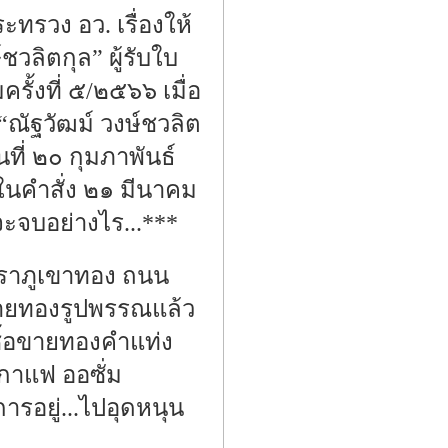
ทรวง อว. เรื่องให้
วลิตกุล” ผู้รับใบ
้งที่ ๕/๒๕๖๖ เมื่อ
ณัฐวัฒม์ วงษ์ชวลิต
ที่ ๒๐ กุมภาพันธ์
ในคำสั่ง ๒๑ มีนาคม
จะจบอย่างไร...***
ีตราภูเขาทอง ถนน
ขายทองรูปพรรณแล้ว
ซื้อขายทองคำแท่ง
นกาแฟ ออซั่ม
ารอยู่...ไปอุดหนุน