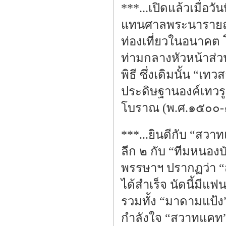
***...เปิดแล้วเมื่อ
แทนศาลพระนารายณ์หลั
ท่องเที่ยวในอนาคต 
ท่ามกลางหัวหน้าส่
พิธี ซึ่งเดิมนั้น “
ประดิษฐานองค์เทวร
โบราณ (พ.ศ.๑๕๐๐
***...ยินดีกับ “สว
ลีก ๒ กับ “ทีมหนอง
พรรษาฯ ปรากฏว่า “
ได้สำเร็จ นัดนี้มี
รวมทั้ง “มาดามแป้
กำลังใจ “สวาทแคท” ใ