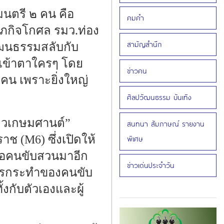
มนตรี ๒ คน คือ
คมคำ
ศุภกิจโกศล รมว.ท่อง
สามัญสำนึก
วัฒนธรรมสลับกับ
๋งเข้าตาใครๆ โดย
ข่าวคน
คน เพราะยิ่งใหญ่
ศิลปวัฒนธรรม บันเทิง
ลิ่วเกษมศานต์”
สนทนา สัมภาษณ์ รายงาน
ช (M6) ซึ่งเปิดให้
พิเศษ
จอคนขับสวนมาอีก
ข่าวเด่นประจำวัน
่การกระทำของคนขับ
้งกับตัวเองและผู้