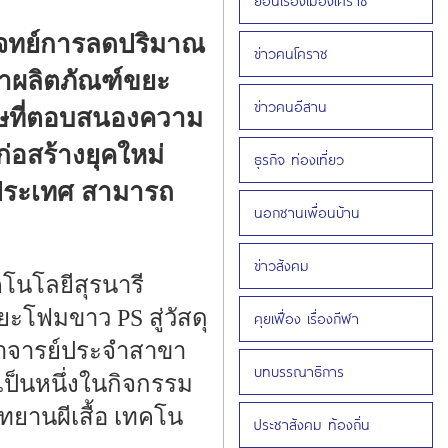
ย้อนเรื่องเมืองโคราช
้โจทย์การลดปริมาณ
ข่าวคนโคราช
่าผลิตภัณฑ์ขยะ
ข่าวคนอีสาน
เศษที่ตอบสนองความ
่อสร้างยุคใหม่
ธุรกิจ ท่องเที่ยว
นประเทศ สามารถ
นอกชานเพื่อนบ้าน
ข่าวสังคม
โนโลยีสุรนารี
ะโฟมขาว PS สู่วัสดุ
คุยเฟื่อง เรื่องกีฬา
 อาจารย์ประจำสาขา
บทบรรณาธิการ
ป็นหนึ่งในกิจกรรม
ทยานผีเสื้อ เทคโน
ประชาสังคม ท้องถิ่น