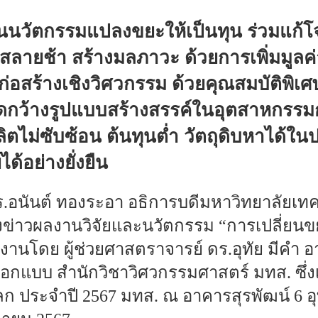
ดค้นนวัตกรรมแปลงขยะให้เป็นทุน ร่วมแก
ยสลายช้า สร้างมลภาวะ ด้วยการเพิ่มมูลค
ุก่อสร้างเชิงวิศวกรรม ด้วยคุณสมบัติพิ
ิดกว้างรูปแบบสร้างสรรค์ในอุตสาหกรรมก
ตไม่ซับซ้อน ต้นทุนต่ำ วัตถุดิบหาได้ใ
ได้อย่างยั่งยืน
.อนันต์ ทองระอา อธิการบดีมหาวิทยาลัยเทค
ข่าวผลงานวิจัยและนวัตกรรม “การเปลี่ยนขย
งานโดย ผู้ช่วยศาสตราจารย์ ดร.อุทัย มีคำ
กแบบ สำนักวิชาวิศวกรรมศาสตร์ มทส. ซึ่งเ
ลก ประจำปี 2567 มทส. ณ อาคารสุรพัฒน์ 6 อุ