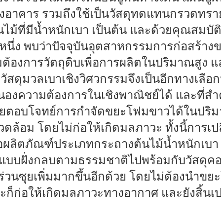
งอาคาร รวมถึงใช้เป็นวัสดุทดแทนกรวดทราย 
ม้ที่มีน้ำหนักเบา เป็นต้น และด้วยคุณสมบั
บหนึ่ง พบว่าปัจจุบันอุตสาหกรรมการก่อสร้
ามต้องการวัตถุดิบเพื่อการผลิตในปริมาณสูง 
น วัสดุมวลเบาเชิงวิศวกรรมจึงเป็นอีกทางเลือก
บสนองความต้องการในเชิงพาณิชย์ได้ และที่ส
่วยตอบโจทย์การกำจัดขยะโฟมขาวได้ในปริมาณท
ดล้อม โดยไม่ก่อให้เกิดมลภาวะ ทั้งนี้การ
รือผลิตภัณฑ์ประเภทกระถางต้นไม้น้ำหนักเบา 
ดแบบฝั่งกลบตามธรรมชาติไปพร้อมกับวัสดุคอน
ร่วนซุยเพิ่มมากขึ้นอีกด้วย โดยไม่ต้องนำ
ะก็ก่อให้เกิดมลภาวะทางอากาศ และยังสิ้นเป