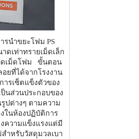
ากการนำขยะโฟม PS
นาดเท่าทรายเม็ดเล็ก
ติดเม็ดโฟม ขั้นตอน
าลอยที่ได้จากโรงงาน
อการเซ็ตแข็งตัวของ
ไปเป็นส่วนประกอบของ
นรูปต่างๆ ตามความ
องในห้องปฏิบัติการ
ังคงความแข็งแรงแต่มี
หม่สำหรับวัสดุมวลเบา