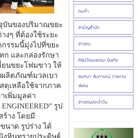
คมคำ
ัจจุบันของปริมาณขยะ
สามัญสำนึก
างๆ ที่ต้องใช้ระยะ
ข่าวคน
กรรมนี้มุ่งไปที่ขยะ
แทก และกล่องรักษา
ศิลปวัฒนธรรม บันเทิง
ปลี่ยนขยะโฟมขาว ให้
บผลิตภัณฑ์มวลเบา
สนทนา สัมภาษณ์ รายงาน
ดุเหลือใช้จากภาค
พิเศษ
เพิ่มมูลค่า
ข่าวเด่นประจำวัน
HT ENGINEERED” รูป
ร้าง โดยมี
ขนาด รูปร่าง ได้
นังหินทรายประดิษฐ์