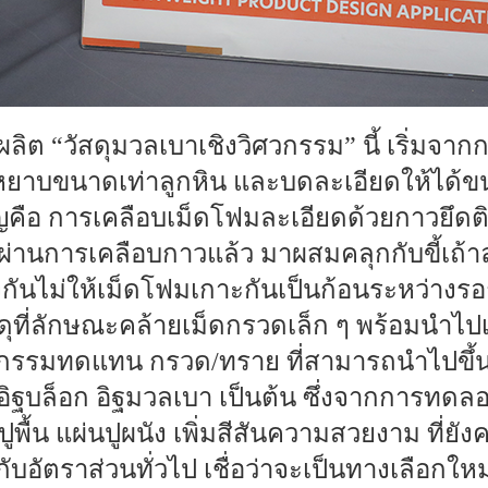
ิต “วัสดุมวลเบาเชิงวิศวกรรม” นี้ เริ่มจ
ดหยาบขนาดเท่าลูกหิน และบดละเอียดให้ได้ข
ญคือ การเคลือบเม็ดโฟมละเอียดด้วยกาวยึด
่ผ่านการเคลือบกาวแล้ว มาผสมคลุกกับขี้เถ้
งกันไม่ให้เม็ดโฟมเกาะกันเป็นก้อนระหว่างร
สดุที่ลักษณะคล้ายเม็ดกรวดเล็ก ๆ พร้อมนำ
ิศวกรรมทดแทน กรวด/ทราย ที่สามารถนำไปขึ้
 อิฐบล็อก อิฐมวลเบา เป็นต้น ซึ่งจากการทดล
ูพื้น แผ่นปูผนัง เพิ่มสีสันความสวยงาม ที่ย
บกับอัตราส่วนทั่วไป เชื่อว่าจะเป็นทางเลือกใ