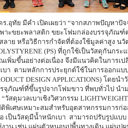
 ดร.อุทัย มีคำ เปิดเผยว่า “จากสภาพปัญหาป
ดยเฉพาะขยะพลาสติก ขยะโฟมกล่องบรรจุภัณฑ์ต่
ย หรือวิธีการกำจัดที่ต้องใช้มูลค่าสูง นวัต
YSTYRENE (PS) ที่ถูกใช้เป็นวัสดุกันกระ
าณเพิ่มขึ้นอย่างต่อเนื่อง จึงมีแนวคิดในการเ
มวลเบา ตามหลักการประยุกต์ใช้ในการออกแบ
DUCT DESIGN APPLICATIONS) โดยนำวัส
ุภัณฑ์ที่ขึ้นรูปจากโฟมขาว ที่พบทั่วไป นำมา
ได้ “วัสดุมวลเบาเชิงวิศวกรรม LIGHTWEIG
บัติพิเศษเหมาะสมสำหรับอุตสาหกรรมการก่อส
อ เป็นวัสดุมีน้ำหนักเบา สามารถปรับรูปแบบ 
าน เช่น แผ่นตัวหนอนปูพื้นทางเดิน แผ่นปูผ