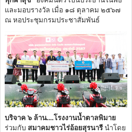
พุกผาสุข”
องคมนตรี เป็นประธานในพิธี
และมอบรางวัล เมื่อ ๑๘ ตุลาคม ๒๕๖๗
ณ หอประชุมกรมประชาสัมพันธ์
บริจาค ๖ ล้าน....โรงงานน้ำตาลพิมาย
ร่วมกับ
สมาคมชาวไร่อ้อยสุรนารี
นำโดย