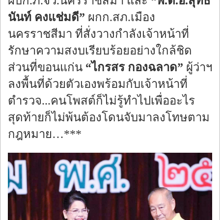
ผบก.ภ.จว.นครราชสีมา และ
“พ.ต.อ.สุทธิ
นันท์ คงแช่มดี”
ผกก.สภ.เมือง
นครราชสีมา ที่สั่งวางกำลังเจ้าหน้าที่
รักษาความสงบเรียบร้อยอย่างใกล้ชิด
ส่วนที่ขอนแก่น
“ไกรสร กองฉลาด”
ผู้ว่าฯ
ลงพื้นที่ด้วยตัวเองพร้อมกับเจ้าหน้าที่
ตำรวจ...คนโพสต์ก็ไม่รู้ทำไปเพื่ออะไร
สุดท้ายก็ไม่พ้นต้องโดนจับมาลงโทษตาม
กฎหมาย…***