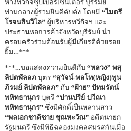
ห้างทวีกิจซุปเปอร์เซ็นเตอร์ บุรีรัมย์
ท่ามกลางผู้ร่วมยินดีคับคั่ง โดยมี
“ไมตรี
โรจนสินวิไล”
ผู้บริหารทวีกิจฯ และ
ประธานหอการค้าจังหวัดบุรีรัมย์ นำ
ครอบครัวร่วมต้อนรับผู้มีเกียรติด้วยรอย
ยิ้ม...***
***...ขอแสดงความยินดีกับ
“หลวง” พสุ
ลิปตพัลลภ
บุตร
“สุวัจน์-พลโท(หญิง)พูน
ภิรมย์ ลิปตพัลลภ”
กับ
“ฝ้าย” ปัทมรัตน์
พหิทธานุกร
บุตรี
“ปานปรีย์-ปวีณา
พหิทธานุกร”
ซึ่งมีศักดิ์เป็นหลานสาว
“พลเอกชาติชาย ชุณหะวัณ”
อดีตนายก
รัฐมนตรี ซึ่งมีพิธีฉลองมงคลสมรสกันเมื่อ