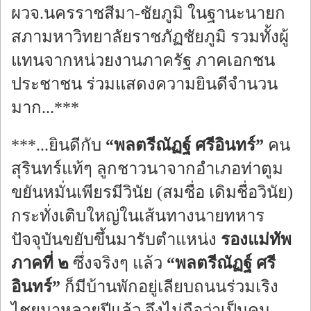
ผวจ.นครราชสีมา-ชัยภูมิ ในฐานะนายก
สภามหาวิทยาลัยราชภัฏชัยภูมิ รวมทั้งผู้
แทนจากหน่วยงานภาครัฐ ภาคเอกชน
ประชาชน ร่วมแสดงความยินดีจำนวน
มาก...***
***...ยินดีกับ
“พลตรีณัฏฐ์ ศรีอินทร์”
คน
สุรินทร์แท้ๆ ลูกชาวนาจากอำเภอท่าตูม
ขยันหมั่นเพียรมีวินัย (สมชื่อ เดิมชื่อวินัย)
กระทั่งเติบใหญ่ในเส้นทางนายทหาร
ปัจจุบันขยับขึ้นมารับตำแหน่ง
รองแม่ทัพ
ภาคที่ ๒
ซึ่งจริงๆ แล้ว
“พลตรีณัฏฐ์ ศรี
อินทร์”
ก็มีบ้านพักอยู่เลียบถนนร่วมเริง
ไชยมาหลายปีแล้ว จึงไม่ถือว่าเป็นคน