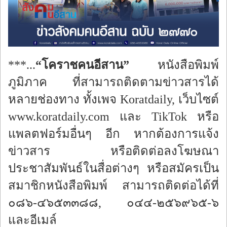
ร้องทุกข์
***...
“โคราชคนอีสาน”
หนังสือพิมพ์
ภูมิภาค ที่สามารถติดตามข่าวสารได้
หลายช่องทาง ทั้งเพจ Koratdaily, เว็บไซต์
www.koratdaily.com และ TikTok หรือ
แพลตฟอร์มอื่นๆ อีก หากต้องการแจ้ง
ข่าวสาร หรือติดต่อลงโฆษณา
ประชาสัมพันธ์ในสื่อต่างๆ หรือสมัครเป็น
สมาชิกหนังสือพิมพ์ สามารถติดต่อได้ที่
๐๘๖-๔๖๕๓๓๘๘, ๐๔๔-๒๕๖๙๖๕-๖
และอีเมล์