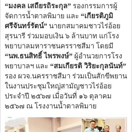
“มงคล เสถียรถิระกุล”
รองกรรมการผู้
จัดการน้ำตาลพิมาย และ
“เกียรติภูมิ
ศรีจันทร์รัตน์”
นายกสมาคมชาวไร่อ้อย
สุรนารี ร่วมมอบเงิน ๖ ล้านบาท แก่โรง
พยาบาลมหาราชนครราชสีมา โดยมี
“นพ.ธนสิทธิ์ ไพรพงษ์”
ผู้อำนวยการโรง
พยาบาลฯ และ
“สมเกียรติ วิริยะกุลนันท์”
รอง ผวจ.นครราชสีมา ร่วมเป็นสักขีพยาน
ในงานประชุมใหญ่สามัญชาวไร่อ้อย
ประจำปี ๒๕๖๗ เมื่อวันที่ ๑๖ ตุลาคม
๒๕๖๗ ณ โรงงานน้ำตาลพิมาย