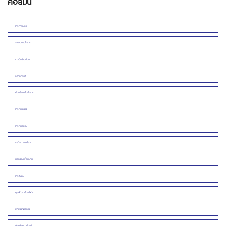
คอลัมน์
ข่าวการเมือง
สารานุกรมโคราช
ข่าวดิบข่าวด่วน
หลากกระแส
ย้อนเรื่องเมืองโคราช
ข่าวคนโคราช
ข่าวคนอีสาน
ธุรกิจ ท่องเที่ยว
นอกชานเพื่อนบ้าน
ข่าวสังคม
คุยเฟื่อง เรื่องกีฬา
บทบรรณาธิการ
ประชาสังคม ท้องถิ่น