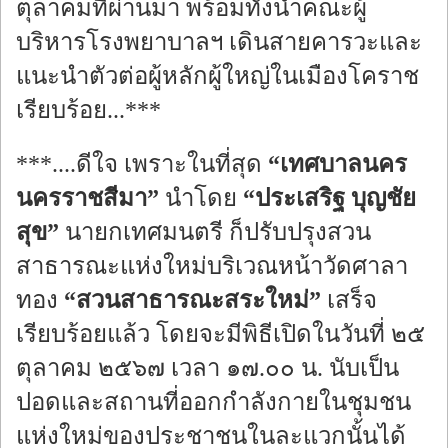
ตุลาคมที่ผ่านมา พร้อมทั้งนำคณะผู้
บริหารโรงพยาบาลฯ เดินสายคารวะและ
แนะนำตัวต่อผู้หลักผู้ใหญ่ในเมืองโคราช
เรียบร้อย...***
***....ดีใจ เพราะในที่สุด
“เทศบาลนคร
นครราชสีมา”
นำโดย
“ประเสริฐ บุญชัย
สุข”
นายกเทศมนตรี ก็ปรับปรุงสวน
สาธารณะแห่งใหม่บริเวณหน้าวัดศาลา
ทอง
“สวนสาธารณะสระใหม่”
เสร็จ
เรียบร้อยแล้ว โดยจะมีพิธีเปิดในวันที่ ๒๕
ตุลาคม ๒๕๖๗ เวลา ๑๗.๐๐ น. นับเป็น
ปอดและสถานที่ออกกำลังกายในชุมชน
แห่งใหม่ของประชาชนในละแวกนั้นได้