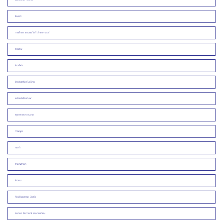
โฆษณา
การศึกษา เยาวชน ไอที วิทยาศาสตร์
สรรเสพ
ข่าวกีฬา
ข่าวประชาสัมพันธ์/งาน
หน้าหนังสือพิมพ์
สุขภาพและความงาม
ภาพพูด
คมคำ
สามัญสำนึก
ข่าวคน
ศิลปวัฒนธรรม บันเทิง
สนทนา สัมภาษณ์ รายงานพิเศษ