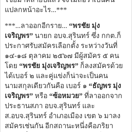
แปลกหน้าอะไร...***
***...ลาออกอีกราย...
“พรชัย มุ่ง
เจริญพร”
นายก อบจ.สุรินทร์ ซึ่ง กกต.ก็
ประกาศรับสมัครเลือกตั้ง ระหว่างวันที่
๑๔-๑๘ ตุลาคม ๒๕๖๗ มีผู้สมัคร ๕ คน
โดย
“พรชัย มุ่งเจริญพร”
ก็ลงสมัครด้วย
ได้เบอร์ ๒ และคู่แข่งก็น่าจะเป็นคน
นามสกุลเดียวกันคือ เบอร์ ๑
“ธัญพร มุ่ง
เจริญพร”
หรือ
“ซ้อหมวย”
ที่ลาออกจาก
ประธานสภา อบจ.สุรินทร์ และ
ส.อบจ.สุรินทร์ อำเภอเมือง เขต ๖ มาลง
สมัครเช่นกัน อีกสถานะหนึ่งคือภริยา