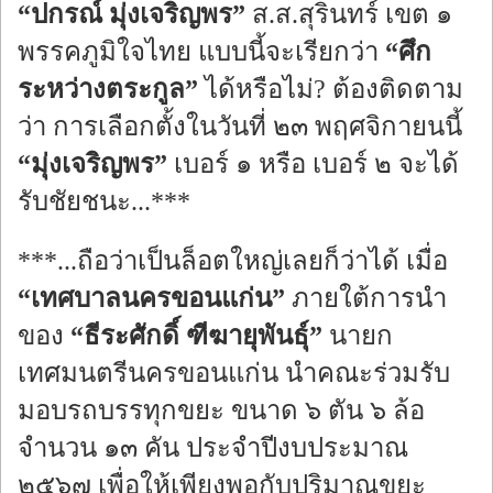
“ปกรณ์ มุ่งเจริญพร”
ส.ส.สุรินทร์ เขต ๑
พรรคภูมิใจไทย แบบนี้จะเรียกว่า
“ศึก
ระหว่างตระกูล”
ได้หรือไม่? ต้องติดตาม
ว่า การเลือกตั้งในวันที่ ๒๓ พฤศจิกายนนี้
“มุ่งเจริญพร”
เบอร์ ๑ หรือ เบอร์ ๒ จะได้
รับชัยชนะ...***
***...ถือว่าเป็นล็อตใหญ่เลยก็ว่าได้ เมื่อ
“เทศบาลนครขอนแก่น”
ภายใต้การนำ
ของ
“ธีระศักดิ์ ฑีฆายุพันธุ์”
นายก
เทศมนตรีนครขอนแก่น นำคณะร่วมรับ
มอบรถบรรทุกขยะ ขนาด ๖ ตัน ๖ ล้อ
จำนวน ๑๓ คัน ประจำปีงบประมาณ
๒๕๖๗ เพื่อให้เพียงพอกับปริมาณขยะ