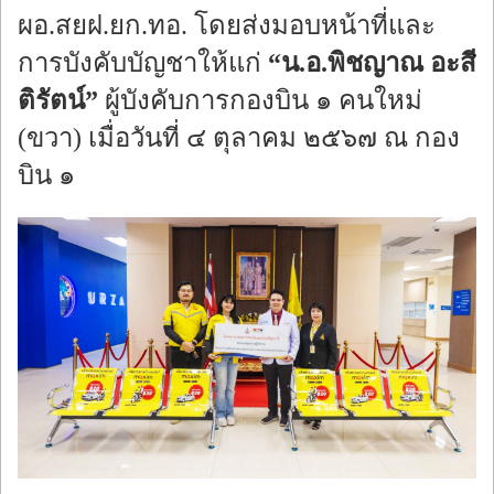
ผอ.สยฝ.ยก.ทอ. โดยส่งมอบหน้าที่และ
การบังคับบัญชาให้แก่
“น.อ.พิชญาณ อะสี
ติรัตน์”
ผู้บังคับการกองบิน ๑ คนใหม่
(ขวา) เมื่อวันที่ ๔ ตุลาคม ๒๕๖๗ ณ กอง
บิน ๑