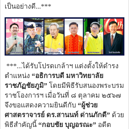
เป็นอย่างดี...***
***...ได้รับโปรดเกล้าฯ แต่งตั้งให้ดำรง
ตำแหน่ง
“อธิการบดี มหาวิทยาลัย
ราชภัฏชัยภูมิ”
โดยมีพิธีรับสนองพระบรม
ราชโองการฯ เมื่อวันที่ ๘ ตุลาคม ๒๕๖๗
จึงขอแสดงความยินดีกับ
“ผู้ช่วย
ศาสตราจารย์ ดร.สานนท์ ด่านภักดี”
ด้วย
พิธีสำคัญนี้
“กอบชัย บุญอรณะ”
อดีต