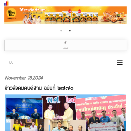
6
th
AUGUST
เมนู
November 18,2024
หน้าแรก
ข่าวสังคมคนอีสาน ฉบับที่ ๒๗๗๐
หมวดข่าว
เกี่ยวกับเรา
ติดต่อเรา