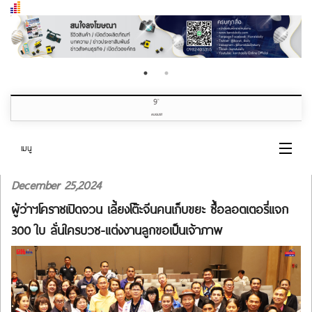
9
th
AUGUST
เมนู
December 25,2024
หน้าแรก
ผู้ว่าฯโคราชเปิดจวน เลี้ยงโต๊ะจีนคนเก็บขยะ ซื้อลอตเตอรี่แจก
หมวดข่าว
300 ใบ ลั่นใครบวช-แต่งงานลูกขอเป็นเจ้าภาพ
เกี่ยวกับเรา
ติดต่อเรา