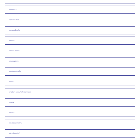
ข่าวคนอีสาน
ธุรกิจ ท่องเที่ยว
นอกชานเพื่อนบ้าน
ข่าวสังคม
คุยเฟื่อง เรื่องกีฬา
บทบรรณาธิการ
ประชาสังคม ท้องถิ่น
โฆษณา
การศึกษา เยาวชน ไอที วิทยาศาสตร์
สรรเสพ
ข่าวกีฬา
ข่าวประชาสัมพันธ์/งาน
หน้าหนังสือพิมพ์