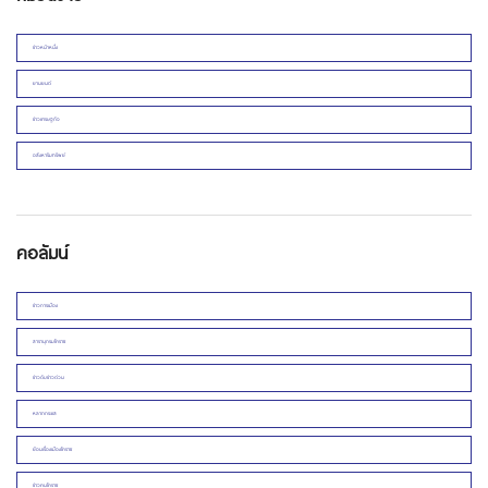
ข่าวหน้าหนึ่ง
ยานยนต์
ข่าวเศรษฐกิจ
อสังหาริมทรัพย์
คอลัมน์
ข่าวการเมือง
สารานุกรมโคราช
ข่าวดิบข่าวด่วน
หลากกระแส
ย้อนเรื่องเมืองโคราช
ข่าวคนโคราช