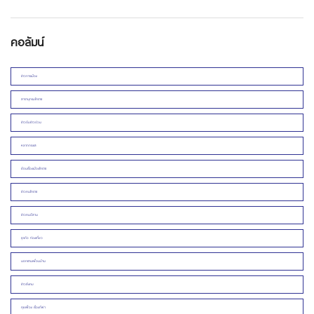
คอลัมน์
ข่าวการเมือง
สารานุกรมโคราช
ข่าวดิบข่าวด่วน
หลากกระแส
ย้อนเรื่องเมืองโคราช
ข่าวคนโคราช
ข่าวคนอีสาน
ธุรกิจ ท่องเที่ยว
นอกชานเพื่อนบ้าน
ข่าวสังคม
คุยเฟื่อง เรื่องกีฬา