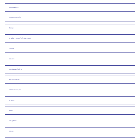
บทบรรณาธิการ
ประชาสังคม ท้องถิ่น
โฆษณา
การศึกษา เยาวชน ไอที วิทยาศาสตร์
สรรเสพ
ข่าวกีฬา
ข่าวประชาสัมพันธ์/งาน
หน้าหนังสือพิมพ์
สุขภาพและความงาม
ภาพพูด
คมคำ
สามัญสำนึก
ข่าวคน