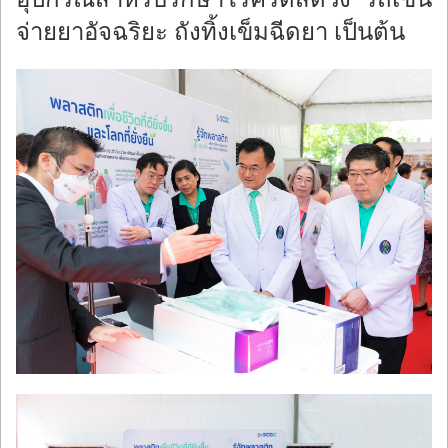
จ่ายยาอัจฉริยะ ถังทิ้งเข็มฉีดยา เป็นต้น