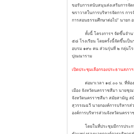
ขอรับการสนับสนุนส่งเสริมการจ
ฆราวาสในการบริหารจัดการ การจัดก
การสอนธรรมศึกษาต่อไป” นายก อ
ทั้งนี้ โครงการฯ จัดขึ้นจำนวน 
๕๘ โรงเรียน โดยครั้งนี้จัดขึ้นเป็
อบรม ๑๙๐ คน ส่วนรุ่นที่ ๒ กลุ่มโ
ปุณณาราม
เปิดประชุมเลือกรองประธานสภาฯ
ต่อมาเวลา ๑๔.๐๐ น. ที่ห้องปร
เมือง จังหวัดนครราชสีมา นายชุณ
จังหวัดนครราชสีมา สมัยสามัญ สมัยท
สุวรรณฉวี นายกองค์การบริหารส่ว
องค์การบริหารส่วนจังหวัดนครรา
โดยในที่ประชุมมีการประกาศแสดงค
ตำแหน่งรองนายกองค์การบริหารส่ว