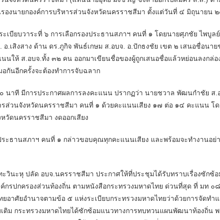
 เป็นรองนายกองค์การบริหารส่วนจังหวัดนครราชสีมา ตั้งแต่วันที่ ๔ มิถุนายน
ะเบียบวาระที่ ๖ การเลือกรองประธานสภาฯ คนที่ ๑ โดยนายศุภชัย ไพบูลย
จ. อ.เสิงสาง ด้าน ดร.ภูกิจ พันธ์เกษม ส.อบจ. อ.ปักธงชัย เขต ๒ เสนอชื่อน
ให้ ส.อบจ.ทั้ง ๓๒ คน ออกมาเขียนชื่อของผู้ถูกเสนอชื่อแล้วหย่อนลงกล
อกันอีกครั้งจะต้องทำการจับฉลาก
ที มีการประกาศผลการลงคะแนน ปรากฏว่า นายชวาล พัฒนกำชัย ส.อบจ
ส่วนจังหวัดนครราชสีมา คนที่ ๑ ด้วยคะแนนเสียง ๑๗ ต่อ ๑๔ คะแนน โดยน
งหวัดนครราชสีมา งดออกเสียง
ภาฯ คนที่ ๑ กล่าวขอบคุณทุกคะแนนเสียง และพร้อมจะทำงานอย่างเต็ม
นะหุ ปลัด อบจ.นครราชสีมา ประกาศให้ที่ประชุมได้รับทราบเรื่องซั
ค์กรปกครองส่วนท้องถิ่น ตามหนังสือกระทรวงมหาดไทย ด่วนที่สุด ที่ มท ๐
อาศัยอำนาจตามข้อ ๕ แห่งระเบียบกระทรวงมหาดไทยว่าด้วยการจัดทำ
เพิ่มเติม กระทรวงมหาดไทยได้ซักซ้อมแนวทางการทบทวนแผนพัฒนาท้องถิ่น 