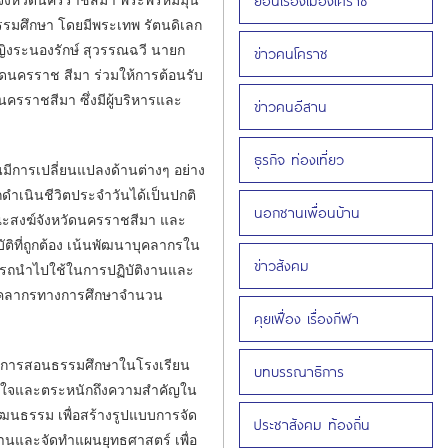
ย้อนเรื่องเมืองโคราช
มศึกษา โดยมีพระเทพ รัตนดิเลก
ิงระนองรักษ์ สุวรรณฉวี นายก
ข่าวคนโคราช
ดนครราช สีมา ร่วมให้การต้อนรับ
ครราชสีมา ซึ่งมีผู้บริหารและ
ข่าวคนอีสาน
ธุรกิจ ท่องเที่ยว
ีการเปลี่ยนแปลงด้านต่างๆ อย่าง
ดำเนินชีวิตประจำวันได้เป็นปกติ
นอกชานเพื่อนบ้าน
ณะสงฆ์จังหวัดนครราชสีมา และ
ติที่ถูกต้อง เน้นพัฒนาบุคลากรใน
ข่าวสังคม
มารถนำไปใช้ในการปฏิบัติงานและ
มีบุคลากรทางการศึกษาจำนวน
คุยเฟื่อง เรื่องกีฬา
ยนการสอนธรรมศึกษาในโรงเรียน
บทบรรณาธิการ
ข้าใจและตระหนักถึงความสำคัญใน
ฒนธรรม เพื่อสร้างรูปแบบการจัด
ประชาสังคม ท้องถิ่น
านและจัดทำแผนยุทธศาสตร์ เพื่อ