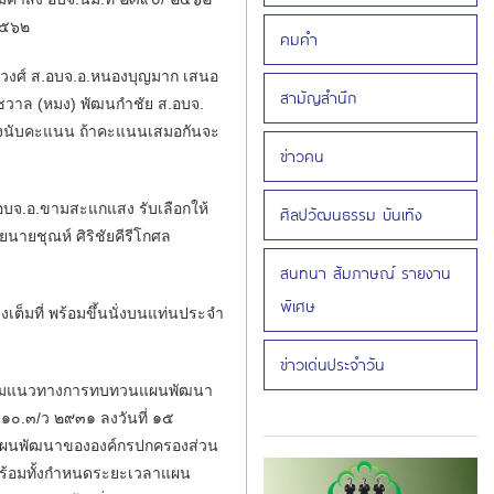
 ๒๕๖๒
คมคำ
์วงศ์ ส.อบจ.อ.หนองบุญมาก เสนอ
สามัญสำนึก
ายชวาล (หมง) พัฒนกำชัย ส.อบจ.
่องนับคะแนน ถ้าคะแนนเสมอกันจะ
ข่าวคน
.อ.ขามสะแกแสง รับเลือกให้
ศิลปวัฒนธรรม บันเทิง
ายชุณห์ ศิริชัยคีรีโกศล
สนทนา สัมภาษณ์ รายงาน
พิเศษ
ที่ พร้อมขึ้นนั่งบนแท่นประจำ
ข่าวเด่นประจำวัน
กซ้อมแนวทางการทบทวนแผนพัฒนา
๘๑๐.๓/ว ๒๙๓๑ ลงวันที่ ๑๕
แผนพัฒนาขององค์กรปกครองส่วน
พร้อมทั้งกำหนดระยะเวลาแผน