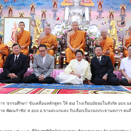
รรมศึกษา’ ขับเคลื่อนหลักสูตร ให้ ๕๘ โรงเรียนมัธยมในสังกัด อบจ.นคร
าน ‘ชวาล พัฒนกำชัย’ ส.อบจ.อ.ขามสะแกแสง รับเลือกเป็นรองประธานสภาฯ คน
เวลา ๐๙.๐๐ น. ที่วัดเทพพิทักษ์ปุณณาราม ตำบลกลางดง อำเภอปากช่อง 