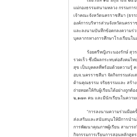
แม่กองธรรมสนามหลวง กรรมการมห
เจ้าคณะจังหวัดนครราชสีมา (ธรรม
องค์การบริหารส่วนจังหวัดนครราช
และลงนามบันทึกข้อตกลงความร่วมมื
บุคลากรทางการศึกษาโรงเรียนในส
ร้อยตรีหญิงระนองรักษ์ สุวรรณฉ
รวดเร็ว ซึ่งมีผลกระทบต่อสังคมไท
สุข เป็นบุคคลที่พร้อมด้วยความ
อบจ.นครราชสีมา จัดกิจกรรมส่งเสร
ด้านคุณธรรม จริยธรรมและ สร้างค
ถ่ายทอดให้กับผู้เรียนได้อย่างถู
๒,๑๗๓ คน และมีนักเรียนในควา
“การลงนามความร่วมมือครั้งนี้ 
ส่งเสริมและสนับสนุนให้มีการนำ
การพัฒนาคุณภาพผู้เรียน สามารถว
กิจกรรมการเรียนการสอนหลักสูตร