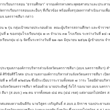
ัดการเรียนการสอน “ธรรมศึกษา” จากองค์กรทางพระพุทธศาสนาและประสา
ารเรียนการสอนและอื่นๆ ที่เกี่ยวข้อง พร้อมทั้งสรุปผลการดำเนินงานเพื่
บจ.นครราชสีมา กล่าว
๒ รุ่น กลุ่มเป้าหมายประกอบด้วย คณะผู้บริหารสถานศึกษา และข้าราชกา
นรุ่นที่ ๑ ของกลุ่มโรงเรียนกลุ่ม ๑–๓ จำนวน ๓๑ โรงเรียน ระหว่างวันที่ ๑๔–
รงเรียนกลุ่ม ๔-๖ จัดขึ้นระหว่างวันที่ ๒๑–๒๓ มิถุนายน ๒๕๖๒ ผู้เข้าอบรม 
ะชุมสภาองค์การบริหารส่วนจังหวัดนครราชสีมา (อบจ.นครราชสีมา) สำน
ห์ ศิริชัยคีรีโกศล ประธานสภาองค์การบริหารส่วนจังหวัดนครราชสีมา เป
ี่ ๑ ครั้งที่ ๑/๒๕๖๒ ซึ่งมีระเบียบวาระรวมทั้งหมด ๗ วาระ โดยมีฝ่ายบริหาร
นจังหวัดนครราชสีมา พร้อมด้วย นายประดิษฐ์ กิ่งโก้ รองนายก อบจ.นครร
ช สีมา (ส.อบจ.) ๓๒ คน จากทั้งหมด ๔๘ คน (๔๘ เขต) แต่ลาออกไปสมัคร 
วามยินดีกับ นายวิสูตร เจริญสันธิ์ ส.อบจ.อ.จักราช รองประธานสภาฯ คน
นจังหวัดนครราชสีมา (แทนนายอุทัย มิ่งขวัญ ซึ่งลาออกไปสมัคร ส.ส.) ตา