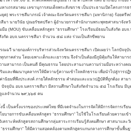
าเถรสมาคม เลขานุการสมเด็จพระสังฆราช เป็นประธานเปิดโครงการธรร
ยุต) พระราชสีมาภรณ์ เจ้าคณะจังหวัดนครราชสีมา (มหานิกาย) ร้อยตรีหญ
สีมา นายวินัย ปุณยรัชตปรีดา ผู้อำนวยการสำนักงานพระพุทธศาสนาจังหวั
อ (MOU) ขับเคลื่อนหลักสูตร “ธรรมศึกษา” โรงเรียนมัธยมในสังกัด อบจ.น
ังกัด อบจ.นครราชสีมา จำนวน ๕๘ แห่ง ร่วมเป็นสักขีพยาน
วี นายกองค์การบริหารส่วนจังหวัดนครราชสีมา เปิดเผยว่า โลกปัจจุบันม
ยทุกภาคส่วน โดยเฉพาะเด็กและเยาวชน จึงจำเป็นต้องมีภูมิคุ้มกันให้สามารถ
รู้ ความสามารถ เป็นคนดี มีคุณธรรม โดยประสานงานความร่วมมือระหว่างค
ิมและพัฒนาบุคลากรให้มีความรู้ความเข้าใจหลักธรรม เพื่อนำไปสู่การปฏิบั
่านิยมที่พึงประสงค์ ภายใต้หลักธรรม คำสอนและแนวปฏิบัติที่ถูกต้อง สา
กต้อง ปัจจุบัน อบจ.นครราชสีมา มีสถานศึกษาในสังกัดจำนวน ๕๘ โรงเรียน 
มดูแลจำนวน ๒๙,๖๖๕ คน
เป็นครั้งแรกของประเทศไทย ที่มีเจตจำนงในการจัดให้มีการจัดการเรี
นโยบายการขับเคลื่อนหลักสูตร “ธรรมศึกษา” ไปใช้ในโรงเรียนด้วยความเ
ิเคราะห์หลักสูตรสถานศึกษากลุ่มสาระการเรียนรู้สังคมศึกษา ศาสนาและวั
 “ธรรมศึกษา” ให้มีความสอดคล้องตามหลักสูตรแกนกลางการศึกษาขั้นพื้นฐ