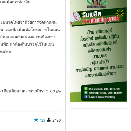
แผนพัฒนาท้องถิ่น
วงมหาดไทยว่าด้วยการจัดทำแผน
ะชาคมเพื่อเพิ่มเติมโครงการในแผน
่วนร่วมและตอบสนองความต้องการ
ผนพัฒนาท้องถิ่นบรรจุไว้ในแผน
ยน ๒๕๖๒
่ ๒๐ เดือนมิถุนายน พุทธศักราช ๒๕๖๒
129
2,190