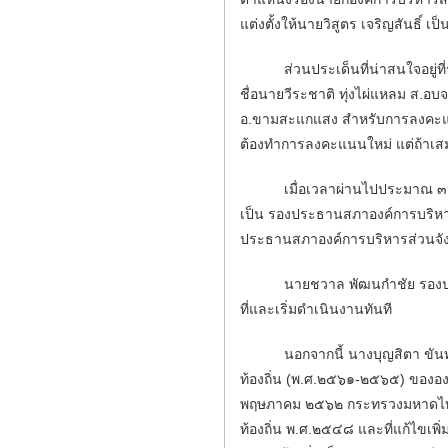
แต่งตั้งให้นายวิสูตร เจริญสันธิ์
ส่วนประเด็นที่น่าสนใจอยู่ที่ร
ชื่อนายวีระชาติ ทุ่งไผ่แหลม ส.อบ
อ.ขามสะแกแสง สำหรับการลงคะแนน
ต้องทำการลงคะแนนใหม่ แต่ถ้าเสม
เมื่อเวลาผ่านไปประมาณ ๓๐ นา
เป็น รองประธานสภาองค์การบริหาร
ประธานสภาองค์การบริหารส่วนจั
นายชวาล พัฒนกำชัย รองประธานส
ที่และเริ่มดำเนินงานทันที
นอกจากนี้ นางบุญสิตา ขันทะวิ
ท้องถิ่น (พ.ศ.๒๕๖๑-๒๕๖๕) ขององ
พฤษภาคม ๒๕๖๒ กระทรวงมหาดไทย
ท้องถิ่น พ.ศ.๒๕๔๘ และที่แก้ไข