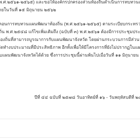
ี (พ.ศ.๒๕๖๑-๒๕๖๕) และขอให้องค์กรปกครองส่วนท้องถิ่นดำเนินการทบทวน
ายในวันที่ ๑๕ มิถุนายน ๒๕๖๒
นตอนการทบทวนแผนพัฒนาท้องถิ่น (พ.ศ.๒๕๖๑-๒๕๖๕) ตามระเบียบกระทร
น พ.ศ.๒๕๔๘ แก้ไขเพิ่มเติมถึง (ฉบับที่ ๓) พ.ศ.๒๕๖๑ ต้องมีการประชุมปร
นาท้องถิ่นที่สามารถบูรณาการกับแผนพัฒนาจังหวัด โดยผ่านกระบวนการมีส
ำงบประมาณที่มีประสิทธิภาพ อีกทั้งเพื่อให้มีโครงการที่ยังไม่ปรากฏในแ
ผนพัฒนาจังหวัดได้ด้วย ซึ่งการประชุมนี้ผ่านพ้นไปเมื่อวันที่ ๑๑ มิถุนา
ปีที่ ๔๔ ฉบับที่ ๒๕๗๘ วันอาทิตย์ที่ ๑๖ - วันพฤหัสบดีที