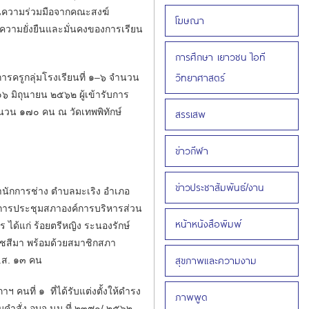
นความร่วมมือจากคณะสงฆ์
โฆษณา
อความยั่งยืนและมั่นคงของการเรียน
การศึกษา เยาวชน ไอที
วิทยาศาสตร์
รครูกลุ่มโรงเรียนที่ ๑–๖ จำนวน
๑๖ มิถุนายน ๒๕๖๒ ผู้เข้ารับการ
จำนวน ๑๗๐ คน ณ วัดเทพพิทักษ์
สรรเสพ
ข่าวกีฬา
ข่าวประชาสัมพันธ์/งาน
ักการช่าง ตำบลมะเริง อำเภอ
ิดการประชุมสภาองค์การบริหารส่วน
หน้าหนังสือพิมพ์
 ได้แก่ ร้อยตรีหญิง ระนองรักษ์
าชสีมา พร้อมด้วยสมาชิกสภา
สุขภาพและความงาม
ส.ส. ๑๓ คน
ที่ ๑ ที่ได้รับแต่งตั้งให้ดำรง
ภาพพูด
มคำสั่ง อบจ.นม.ที่ ๒๓๙๐/ ๒๕๖๒