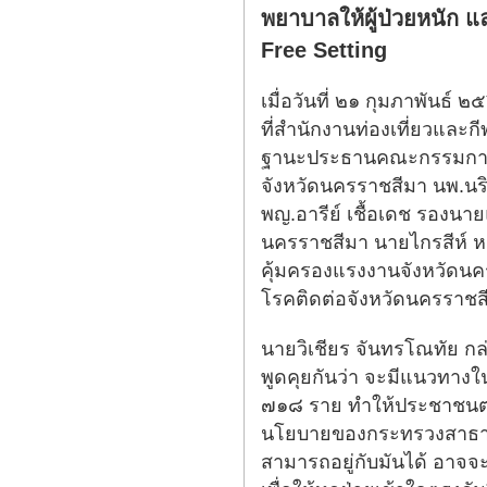
พยาบาลให้ผู้ป่วยหนัก แล
Free Setting
เมื่อวันที่ ๒๑ กุมภาพันธ
ที่สำนักงานท่องเที่ยวและ
ฐานะประธานคณะกรรมการโร
จังหวัดนครราชสีมา นพ.นร
พญ.อารีย์ เชื้อเดช รอง
นครราชสีมา นายไกรสีห์ ห
คุ้มครองแรงงานจังหวัดน
โรคติดต่อจังหวัดนครราชส
นายวิเชียร จันทรโณทัย กล่
พูดคุยกันว่า จะมีแนวทางใน
๗๑๘ ราย ทำให้ประชาชนตกใจ
นโยบายของกระทรวงสาธารณสุข
สามารถอยู่กับมันได้ อาจจ