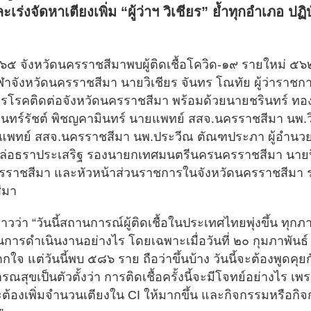
ะเร่งจัดหาเตียงเพิ่ม “ผู้ว่าฯ วิเชียร” ย้ำทุกอำเภอ 
์ ๒๕๖๕ จังหวัดนครราชสีมาพบผู้ติดเชื้อโควิด-๑๙ รายใหม่ 
กีฬาจังหวัดนครราชสีมา นายวิเชียร จันทร โณทัย ผู้ว่าราช
คติดต่อจังหวัดนครราชสีมา พร้อมด้วยนายชรินทร์ ทองส
ินทร์รัชต์ พิชญคามินทร์ นายแพทย์ สสจ.นครราชสีมา นพ.ว
นายแพทย์ สสจ.นครราชสีมา นพ.ประวีณ ตัณฑประภา ผู้อำ
ล่อธราประเสริฐ รองนายกเทศมนตรีนครนครราชสีมา นายนิ
ครราชสีมา และหัวหน้าส่วนราชการในจังหวัดนครราชสีมา
ีมา
าวว่า “วันนี้สถานการณ์ผู้ติดเชื้อในประเทศไทยพุ่งขึ้น ทุ
การดำเนินงานอย่างไร โดยเฉพาะเมื่อวันที่ ๒๐ กุมภาพันธ์ 
 แต่วันนี้พบ ๕๘๖ ราย ถือว่าขึ้นบ้าง วันนี้จะต้องพูดคุ
เป็นตัวตั้งว่า การติดเชื้อครั้งนี้จะมีโจทย์อย่างไร เพรา
ะต้องเพิ่มจำนวนเตียงใน CI ให้มากขึ้น และกิจกรรมหรือก