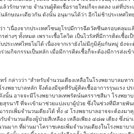
แล้วรักษาหาย จำนวนผู้ติดเชื้อรายใหม่ก็จะลดลง แต่ที่ประ
นลักษณะเดียวกัน ดังนั้น อนุมานได้ว่า อีกไม่ช้าประเทศไท
ว่า “เนื่องจากประเทศโซนยุโรปมีการฉีดวัคซีนครอบคลุมแล้ว ม
างๆ ทั้งหมด เพราะเชื้อโควิด เป็นไวรัสที่มีการติดเชื้อเป็
บประเทศไทยไม่ได้ เนื่องจากเรายังไม่มีภูมิคุ้มกันหมู่ ยัง
ร่วมกิจกรรมเป็นหลัก เมื่อมีการติดเชื้อก็จะต้องมีการส่งเข
นทร์ กล่าวว่า “สำหรับจำนวนเตียงเหลือในโรงพยาบาลมหารา
พยาบาลหลัก จึงต้องมีจุดที่รับผู้ติดเชื้ออาการรุนแรง
วย ดังนั้น อาจจะมีโรงพยาบาลเทพรัตน์นครราชสีมา โรงพย
รนารี ที่จะเข้ามาช่วยแบ่งเบาผู้ป่วย ซึ่งในช่วงที่มีสายพั
สามารถเพิ่มจำนวนเตียงได้ ทั้ง ๔ โรงพยาบาลอาจจะต้องมาคุ
ับจำนวนเตียงผู้ป่วยสีเหลือง เหลือเพียง ๔๘๗ เตียง ซึ่งน่า
ำนวนมาก ที่ผ่านมาโคราชเคยเพิ่มจำนวนเตียงในโรงพยาบา