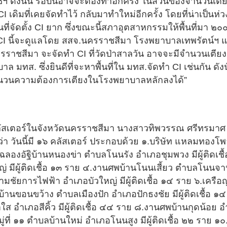
ดังนั้น รอบนี้อาจจะต้องทำอีกครั้ง ในส่วนของจำนวนเตียงใ
เดิมที่เคยจัดทำไว้ กลับมาทำใหม่อีกครั้ง โดยที่น่าเป็นห่ว
จัดตั้ง CI ยาก ซึ่งขณะนี้สภาอุตสาหกรรมให้พื้นที่มา ๒๐๐
ง CI นี้จะดูแลโดย สสจ.นครราชสีมา โรงพยาบาลเทพรัตน์ฯ แ
ชสีมา จะจัดทำ CI ที่วัดป่าสาลวัน อาจจะมีจำนวนเตียงเพิ่
 มทส. ซึ่งยินดีที่จะหาพื้นที่ใน มทส.จัดทำ CI เช่นกัน ดังน
นวนความต้องการเตียงในโรงพยาบาลหลักลงได้”
ัสเตอร์ในจังหวัดนครราชสีมา นางสาวทิพวรรณ ศรีทรมาศ
 วันนี้มี ๑๖ คลัสเตอร์ ประกอบด้วย ๑.บริษัท แหลมทองโพล
ุญฉลองอัฐิบ้านหนองข่า ตำบลโนนรัง อำเภอชุมพวง มีผู้ติดเช
มีผู้ติดเชื้อ ๑๓ ราย ๔.งานศพบ้านโนนเสี้ยว ตำบลโนนจาน อ
ัยการไฟฟ้า อำเภอบัวใหญ่ มีผู้ติดเชื้อ ๑๔ ราย ๖.เครือญา
บ้านขอนขว้าง ตำบลเมืองปัก อำเภอปักธงชัย มีผู้ติดเชื้อ ๑
ำเภอสีคิ้ว มีผู้ติดเชื้อ ๔๔ ราย ๘.งานศพบ้านกุดน้อย อำเภอ
ี่ ๑๑ ตำบลบ้านใหม่ อำเภอโนนสูง มีผู้ติดเชื้อ ๒๒ ราย ๑๐.ห