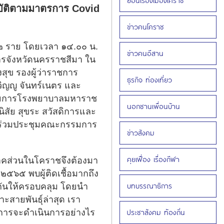
ย้อนเรื่องเมืองโคราช
ปฏิบัติตามมาตรการ Covid
ข่าวคนโคราช
๕๖๒ ราย โดยเวลา ๑๔.๐๐ น.
ข่าวคนอีสาน
การจังหวัดนครราชสีมา ใน
ุข รองผู้ว่าราชการ
ธุรกิจ ท่องเที่ยว
ิญญู จันทร์เนตร และ
นวยการโรงพยาบาลมหาราช
นอกชานเพื่อนบ้าน
สัย สุขระ สวัสดิการและ
 ร่วมประชุมคณะกรรมการ
ข่าวสังคม
คุยเฟื่อง เรื่องกีฬา
กภาคส่วนในโคราชจึงต้องมา
๒๕๖๕ พบผู้ติดเชื้อมากถึง
บทบรรณาธิการ
ยกันให้ครอบคลุม โดยนำ
ะสายพันธุ์ล่าสุด เรา
ประชาสังคม ท้องถิ่น
ิจการจะดำเนินการอย่างไร