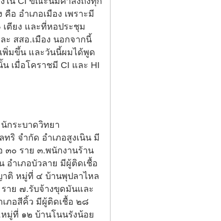
น CI ขณะนี้มีคำสั่งถึงทุก
ง คือ อำเภอเมือง เพราะมี
 เตียง และที่หอประชุม
ละ สสอ.เมือง นอกจากนี้
มขึ้น และวันนี้ผมได้พูด
ั้น เมื่อโคราชมี CI และ HI
 นักระบาดวิทยา
ทริ จำกัด อำเภอสูงเนิน มี
ื้อ ๓๐ ราย ๓.พนักงานร้าน
ำเภอบัวลาย มีผู้ติดเชื้อ
ติ หมู่ที่ ๔ บ้านพุปลาไหล
๔ ราย ๗.รับจ้างขุดมันและ
สีคิ้ว มีผู้ติดเชื้อ ๒๘
มู่ที่ ๑๒ บ้านโนนรังน้อย