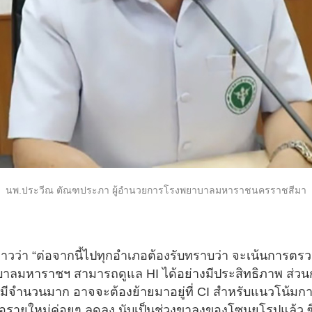
นพ.ประวีณ ตัณฑประภา ผู้อำนวยการโรงพยาบาลมหาราชนครราชสีมา
่าวว่า “ต่อจากนี้ไปทุกอำเภอต้องรับทราบว่า จะเน้นการตร
าบาลมหาราชฯ สามารถดูแล HI ได้อย่างมีประสิทธิภาพ ส่วนก
้านมีจำนวนมาก อาจจะต้องย้ายมาอยู่ที่ CI สำหรับแนวโน้มก
ชื้อรายใหม่ค่อยๆ ลดลง นับเป็นช่วงขาลงของโซนยุโรปแล้ว ซ