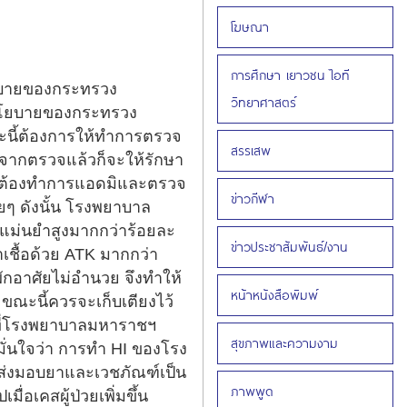
โฆษณา
การศึกษา เยาวชน ไอที
บายของกระทรวง
วิทยาศาสตร์
ามนโยบายของกระทรวง
ขณะนี้ต้องการให้ทำการตรวจ
สรรเสพ
งจากตรวจแล้วก็จะให้รักษา
n) จะต้องทำการแอดมิและตรวจ
ข่าวกีฬา
ๆ ดังนั้น โรงพยาบาล
แม่นยำสูงมากกว่าร้อยละ
ข่าวประชาสัมพันธ์/งาน
เชื้อด้วย ATK มากกว่า
พักอาศัยไม่อำนวย จึงทำให้
หน้าหนังสือพิมพ์
ณะนี้ควรจะเก็บเตียงไว้
มาที่โรงพยาบาลมหาราชฯ
สุขภาพและความงาม
มั่นใจว่า การทำ HI ของโรง
รส่งมอบยาและเวชภัณฑ์เป็น
ภาพพูด
่อเคสผู้ป่วยเพิ่มขึ้น