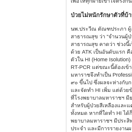
เพื่อให้ทุกฝ่ายเข้าใจตรงกัน
ป่วยไม่หนักรักษาตัวที่บ้
นพ.ประวีณ ตัณฑประภา 
สาธารณสุข ว่า “จำนวนผู้
สาธารณสุข คาดว่า ช่วงนี้เ
ด้วย ATK เป็นอันดับแรก ค
ตัวใน HI (Home Isolution)
RT-PCR แต่ขณะนี้ต้องเข้
มหาราชจึงทำเป็น Profess
๙๐ ขึ้นไป ซึ่งผลจะห่างกับ
และจัดทำ HI เพิ่ม แต่ด้วย
ที่โรงพยาบาลมหาราชฯ มีย
สำหรับผู้ป่วยสีเหลืองและแ
ทั้งหมด หากที่ใดทำ HI ได
พยาบาลมหาราชฯ มีประสิทธ
ประจำ และมีการรายงานผลทุกเ