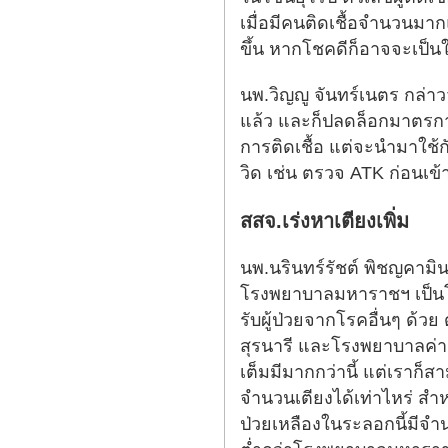
เมื่อมีคนติดเชื้อจำนวนมาก
ขึ้น หากโชคดีก็อาจจะเป็นใ
นพ.วิญญู จันทร์เนตร กล่าว
แล้ว และก็ปลดล็อกมาตรการต่
การติดเชื้อ แต่จะนำมาใช้กั
วิด เช่น ตรวจ ATK ก่อนเข้า
สสจ.เร่งหาเตียงเพิ่ม
นพ.นรินทร์รัชต์ พิชญคามิ
โรงพยาบาลมหาราชฯ เป็นโรง
รับผู้ป่วยจากโรคอื่นๆ ด้
สุรนารี และโรงพยาบาลค่ายสุ
เต็มมีมากกว่านี้ แต่เราก็
จำนวนเตียงได้เท่าไหร่ สำหร
ป่วยเหลืองในระลอกนี้มีจ