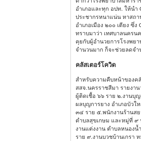
ต่ำกว่าโรงพยาบาลมหาราชฯ 
อำเภอและทุก อปท. ให้นำ CI 
ประชากรหนาแน่น หาสถานที่
อำเภอเมือง ๒๐๐ เตียง ซึ่
ทราบมาว่า เทศบาลนครนครรา
คุยกับผู้อำนวยการโรงพยาบาล
จำนวนมาก ก็จะช่วยลดจำ
คลัสเตอร์โควิด
สำหรับความคืบหน้าของคล
สสจ.นครราชสีมา รายงานว่า
ผู้ติดเชื้อ ๖๖ ราย ๒.งานบ
ผลบุญการยาง อำเภอบัวใหญ่ 
๓๔ ราย ๕.พนักงานร้านสยามช
ตำบลสุขเกษม และหมู่ที่ ๙ 
งานแต่งงาน ตำบลหนองน้ำใส อ
ราย ๙.งานบวชบ้านเกรา หมู่ท