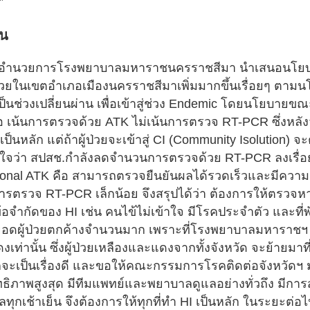
”
าน
ผู้อำนวยการโรงพยาบาลมหาราชนครราชสีมา นำเสนอนโย
ป่วยในเขตอำเภอเมืองนครราชสีมาเพิ่มมากขึ้นเรื่อยๆ ต
ป็นช่วงเปลี่ยนผ่าน เพื่อเข้าสู่ช่วง Endemic โดยนโยบาย
ือ เน้นการตรวจด้วย ATK ไม่เน้นการตรวจ RT-PCR ซึ่งหลั
 เป็นหลัก แต่ถ้าผู้ป่วยจะเข้าสู่ CI (Community Isolutio
าใจว่า สปสช.กำลังลดจำนวนการตรวจด้วย RT-PCR ลงเรื่อย
ional ATK คือ สามารถตรวจยืนยันผลได้รวดเร็วและมีความ
การตรวจ RT-PCR เล็กน้อย จึงสรุปได้ว่า ต้องการให้ตรวจหา
ข้อจำกัดของ HI เช่น คนไข้ไม่เข้าใจ มีโรคประจำตัว และที่
อดผู้ป่วยตกค้างจำนวนมาก เพราะที่โรงพยาบาลมหาราชฯ ข
ดงเท่านั้น ซึ่งผู้ป่วยเหลืองและแดงจากทั้งจังหวัด จะย้าย
้ก็จะเป็นเรื่องดี และขอให้คณะกรรมการโรคติดต่อจังหวัดฯ 
ิภาพสูงสุด มีทีมแพทย์และพยาบาลดูแลอย่างทั่วถึง มีกา
ช้าเย็น จึงต้องการให้ทุกที่ทำ HI เป็นหลัก ในระยะต่อไปเมื