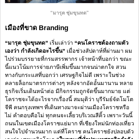
“มารุต ชุ่มขุนทด”
เมืองที่ขาด Branding
“มารุต ชุ่มขุนทด”
เริ่มเล่าว่า
“คนโคราชต้องถามตัว
เองว่า กำลังเกิดอะไรขึ้น”
เมื่อช่วงสัปดาห์ที่ผ่านมา ผม
ไปร่วมบรรยายที่กรมสรรพากร เจ้าหน้าที่บอกว่า ขณะ
นี้แนวโน้มการจ่ายภาษีเพิ่มขึ้นมากจนน่าตกใจ สวน
ทางกับกระแสที่บอกว่า เศรษฐกิจไม่ดี เพราะในช่วง
คลายล็อกมาตรการต่างๆ หลังจากอัดอั้นมานาน หลาย
ธุรกิจเริ่มเดินหน้าต่อ มีกิจกรรมถูกจัดขึ้นมากมาย แต่
โคราชจะได้อะไรจากเรื่องนี้ สมมุติว่า บุรีรัมย์จัดโมโต
จีพี คนกรุงเทพฯ ที่เดินทางมาจะผ่านเมืองโคราชหรือ
ไม่ คำตอบคือไม่ ทุกคนจะเลี้ยวบริเวณสีคิ้ว เพราะวันนี้
ถนนในเขตเมืองโคราชแย่มาก ที่เชียงใหม่นักท่องเที่ยว
สนใจไปจำนวนมาก แต่ที่โคราช คนโคราชยังปลอบตัว