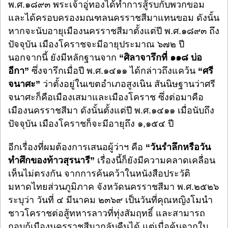
พ.ศ.๑๘๙๓ พระเจ้าอู่ทองได้ทำการสู้รบกับพวกขอม
และได้ครอบครองมณฑลนครราชสีมาแทนขอม ดังนั้น
หากจะนับอายุเมืองนครราชสีมาตั้งแต่ปี พ.ศ.๑๘๙๓ ถึง
ปัจจุบัน เมืองโคราชจะมีอายุประมาณ ๖๗๒ ปี
นอกจากนี้ ยังมีหลักฐานจาก
“ศิลาจารึกที่ ๑๑๘ บ่อ
อีกา”
ซึ่งจารึกเมื่อปี พ.ศ.๑๔๑๑ ได้กล่าวถึงแคว้น
“ศรี
จนาศะ”
ว่าตั้งอยู่ในเขตอำเภอสูงเนิน สันนิษฐานว่าศรี
จนาศะก็คือเมืองเสมาและเมืองโคราช ซึ่งต่อมาคือ
เมืองนครราชสีมา ดังนั้นตั้งแต่ปี พ.ศ.๑๔๑๑ เมื่อนับถึง
ปัจจุบัน เมืองโคราชก็จะมีอายุถึง ๑,๑๕๔ ปี
อีกเรื่องที่ผมต้องการเสนอผู้ว่าฯ คือ
“วันรำลึกหรือวัน
ทำศึกของท้าวสุรนารี”
เรื่องนี้ก็ยังมีความคลาดเคลื่อน
เห็นไม่ตรงกัน จากการค้นคว้าในหนังสือประวัติ
มหาดไทยส่วนภูมิภาค จังหวัดนครราชสีมา พ.ศ.๒๕๒๖
ระบุว่า วันที่ ๔ มีนาคม ๒๓๖๙ เป็นวันที่คุณหญิงโมนำ
ชาวโคราชต่อสู้ทหารลาวที่ทุ่งสัมฤทธิ์ และสามารถ
กอบกู้เมืองนครราชสีมากลับคืนได้ แต่เมื่อค้นจากใบ