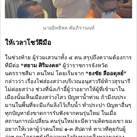
นายอิทธิพล คัมภิรานนท์
ให้เวลาโชว์ฝีมือ
ในช่วงท้าย ผู้ร่วมเสวนาทั้ง ๔ คน สรุปถึงความต้องการ
ที่มีต่อ
“สยาม ศิริมงคล”
ผู้ว่าราชการจังหวัด
นครราชสีมา คนใหม่ โดยเริ่มจาก
“ธงชัย ลืออดุลย์”
กล่าวว่า เรื่องไฟส่องสว่างบริเวณอนุสาวรีย์ท้าวสุรนารี
ไม่ค่อยสว่าง ช่วงที่นั่งเก้าอี้ผู้ว่าอยากให้ผู้ที่เข้ามาใน
เมืองนั้นเห็นเมืองสว่างไสว ปัญหาน้ำท่วม ถ้ามีงบประ
มานในพิ้นที่จะมีแก้มลิงไว้เก็บน้ำ ทำประปา ปัญหาอื่นๆ
ทุกปัญหายังขาดการรับฟังจากคนรุ่นใหม่ ในเมื่อ
สถานการณ์เปลี่ยน คนรุ่นใหม่จะมีความคิดของเขา ผม
อยากให้เวลาผู้ว่าคนใหม่ ๑-๓ สัปดาห์ หาเวทีคุยกับผู้
ว่าฯ คนโคราชยังมีความหวังกับหลายสิ่งหลายอย่าง