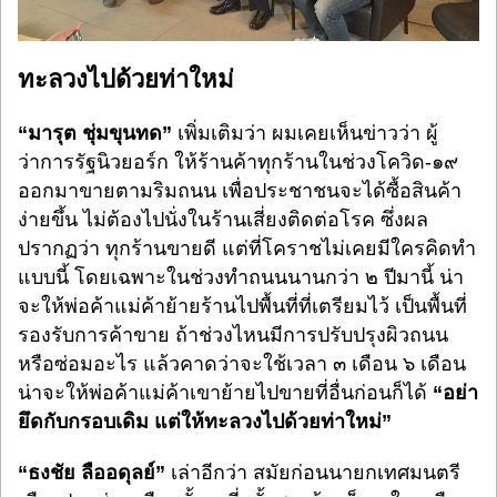
ทะลวงไปด้วยท่าใหม่
“มารุต ชุ่มขุนทด”
เพิ่มเติมว่า ผมเคยเห็นข่าวว่า ผู้
ว่าการรัฐนิวยอร์ก ให้ร้านค้าทุกร้านในช่วงโควิด-๑๙
ออกมาขายตามริมถนน เพื่อประชาชนจะได้ซื้อสินค้า
ง่ายขึ้น ไม่ต้องไปนั่งในร้านเสี่ยงติดต่อโรค ซึ่งผล
ปรากฏว่า ทุกร้านขายดี แต่ที่โคราชไม่เคยมีใครคิดทำ
แบบนี้ โดยเฉพาะในช่วงทำถนนนานกว่า ๒ ปีมานี้ น่า
จะให้พ่อค้าแม่ค้าย้ายร้านไปพื้นที่ที่เตรียมไว้ เป็นพื้นที่
รองรับการค้าขาย ถ้าช่วงไหนมีการปรับปรุงผิวถนน
หรือซ่อมอะไร แล้วคาดว่าจะใช้เวลา ๓ เดือน ๖ เดือน
น่าจะให้พ่อค้าแม่ค้าเขาย้ายไปขายที่อื่นก่อนก็ได้
“อย่า
ยึดกับกรอบเดิม แต่ให้ทะลวงไปด้วยท่าใหม่”
“ธงชัย ลืออดุลย์”
เล่าอีกว่า
สมัยก่อนนายกเทศมนตรี