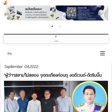
8
th
AUGUST
เมนู
September 04,2022
หน้าแรก
‘ผู้ว่าฯสยาม’ไม่สยอง จุดตะเกียงค่อนดุ งดอีเวนต์-ตัดริบบิ้น
หมวดข่าว
เกี่ยวกับเรา
ติดต่อเรา