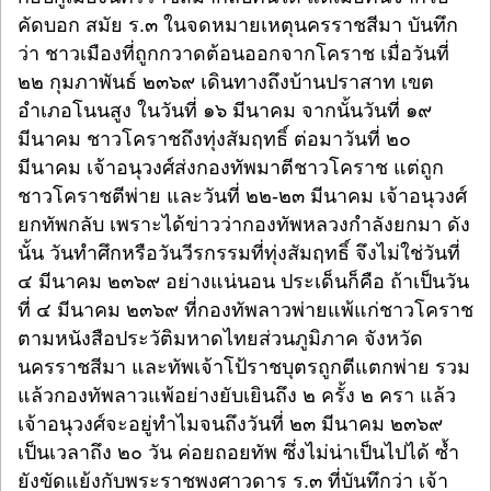
คัดบอก สมัย ร.๓ ในจดหมายเหตุนครราชสีมา บันทึก
ว่า ชาวเมืองที่ถูกกวาดต้อนออกจากโคราช เมื่อวันที่
๒๒ กุมภาพันธ์ ๒๓๖๙ เดินทางถึงบ้านปราสาท เขต
อำเภอโนนสูง ในวันที่ ๑๖ มีนาคม จากนั้นวันที่ ๑๙
มีนาคม ชาวโคราชถึงทุ่งสัมฤทธิ์ ต่อมาวันที่ ๒๐
มีนาคม เจ้าอนุวงศ์ส่งกองทัพมาตีชาวโคราช แต่ถูก
ชาวโคราชตีพ่าย และวันที่ ๒๒-๒๓ มีนาคม เจ้าอนุวงศ์
ยกทัพกลับ เพราะได้ข่าวว่ากองทัพหลวงกำลังยกมา ดัง
นั้น วันทำศึกหรือวันวีรกรรมที่ทุ่งสัมฤทธิ์ จึงไม่ใช่วันที่
๔ มีนาคม ๒๓๖๙ อย่างแน่นอน ประเด็นก็คือ ถ้าเป็นวัน
ที่ ๔ มีนาคม ๒๓๖๙ ที่กองทัพลาวพ่ายแพ้แก่ชาวโคราช
ตามหนังสือประวัติมหาดไทยส่วนภูมิภาค จังหวัด
นครราชสีมา และทัพเจ้าโป้ราชบุตรถูกตีแตกพ่าย รวม
แล้วกองทัพลาวแพ้อย่างยับเยินถึง ๒ ครั้ง ๒ ครา แล้ว
เจ้าอนุวงศ์จะอยู่ทำไมจนถึงวันที่ ๒๓ มีนาคม ๒๓๖๙
เป็นเวลาถึง ๒๐ วัน ค่อยถอยทัพ ซึ่งไม่น่าเป็นไปได้ ซ้ำ
ยังขัดแย้งกับพระราชพงศาวดาร ร.๓ ที่บันทึกว่า เจ้า