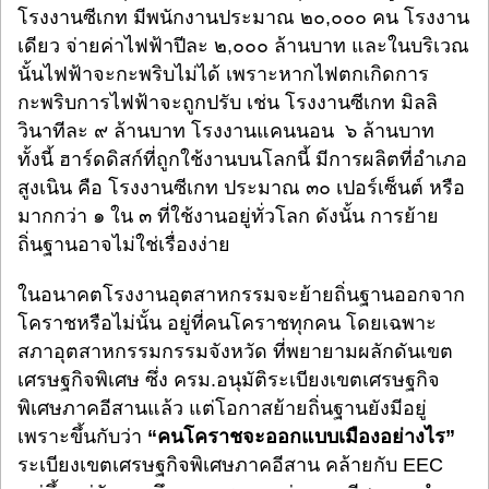
โรงงานซีเกท มีพนักงานประมาณ ๒๐,๐๐๐ คน โรงงาน
เดียว จ่ายค่าไฟฟ้าปีละ ๒,๐๐๐ ล้านบาท และในบริเวณ
นั้นไฟฟ้าจะกะพริบไม่ได้ เพราะหากไฟตกเกิดการ
กะพริบการไฟฟ้าจะถูกปรับ เช่น โรงงานซีเกท มิลลิ
วินาทีละ ๙ ล้านบาท โรงงานแคนนอน ๖ ล้านบาท
ทั้งนี้ ฮาร์ดดิสก์ที่ถูกใช้งานบนโลกนี้ มีการผลิตที่อำเภอ
สูงเนิน คือ โรงงานซีเกท ประมาณ ๓๐ เปอร์เซ็นต์ หรือ
มากกว่า ๑ ใน ๓ ที่ใช้งานอยู่ทั่วโลก ดังนั้น การย้าย
ถิ่นฐานอาจไม่ใช่เรื่องง่าย
ในอนาคตโรงงานอุตสาหกรรมจะย้ายถิ่นฐานออกจาก
โคราชหรือไม่นั้น อยู่ที่คนโคราชทุกคน โดยเฉพาะ
สภาอุตสาหกรรมกรรมจังหวัด ที่พยายามผลักดันเขต
เศรษฐกิจพิเศษ ซึ่ง ครม.อนุมัติระเบียงเขตเศรษฐกิจ
พิเศษภาคอีสานแล้ว แต่โอกาสย้ายถิ่นฐานยังมีอยู่
เพราะขึ้นกับว่า
“คนโคราชจะออกแบบเมืองอย่างไร”
ระเบียงเขตเศรษฐกิจพิเศษภาคอีสาน คล้ายกับ EEC