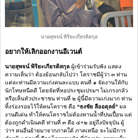
นายสุพจน์ พิริยะเกียรติสกุล
อยากให้เลิกออกงานอีเวนต์
นายสุพจน์ พิริยะเกียรติสกุล
ผู้เข้าร่วมรับฟัง แสดง
ความเห็นว่า
ต้องย้อนกลับไปว่า โคราชมีผู้ว่า ๓ ท่าน
แต่ละท่านมีความเก่งคนละแบบ คนที่ ๑ จัดงานให้กับ
นักโทษหนีคดี โดยจัดที่หอประชุมเปรมฯ ไม่เกรงกลัว
หรือเห็นหัวประชาชน ท่านที่ ๒ ผู้นี้มีความเก่งมาก ท่าน
ทิ้งร่องรอยไว้ให้คนโคราช คือ
“ธงชัย ลืออดุลย์”
ผล
งานดีเด่น ทำให้คนโคราชไม่ต้องทานน้ำที่ปนเปื้อน แต่
ต้องถูกดำเนินคดี ท่านที่ ๓ คือ ๔+๒ อยู่ถึงปัจจุบัน ผู้
ว่าฯ คนอื่นย้ายมาจากภาคใต้ ภาคเหนือ จะไม่มีการ