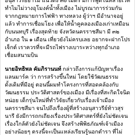
อนุสาวรีย์ย่าโม แนวดิ่ง ๓๐ เมตร มีการพูดในหลายเวที
ทำไมไม่วางอุโมงค์น้ำทั้งเมือง ไม่บูรณาการร่วมกัน
จากกฎหมายการไฟฟ้า ทางหลวง ผู้ว่าฯ มีอำนาจอยู่
แล้ว ทำการเชื่อมโยง เพื่อให้น้ำคูคลองเมืองเก่าเหมือน
กับนนทบุรี เรื่องสุดท้าย จังหวัดนครราชสีมา มี ๓๒
อำเภอ ใน ๑ เดือน เที่ยวยังไม่ครบเลย อยากจะฝากโปร
เจ็กต์ เราควรที่จะมีรถไฟรางเบาระหว่างทุกอำเภอ
เชื่อมสนามบิน
นายอิทธิพล คัมภิรานนท์
กล่าวถึงการแก้ปัญหาเรื่อง
แลนมาร์ค ว่า การสร้างขึ้นใหม่ โดยใช้วัฒนธรรม
ดั้งเดิมที่มีอยู่ ตอนนี้ผมทำโครงการที่สอดคล้องกับ
วัฒนธรรม ประวัติศาสตร์ของเมือง มีเรื่องที่สะกิดใจนิด
หน่อย เด็กรุ่นใหม่ที่ทำวิจัยเกี่ยวกับเรื่องเจ้าเมือง
นครราชสีมา จนไปถึงเรื่องผู้ที่สร้างอนุสาวรีย์ท้าวสุร
นารี ยังมีการถกเถียงเรื่องประวัติศาสตร์ที่ยังไม่ชัดเจน
เรื่องใกล้ตัวยังไม่ชัดเจน จึงสร้างพิพิธภัณฑ์เจ้าเมือง
อย่างน้อยๆ ตรงนี้จะเป็นแหล่งเรียนรู้นอกตำรา ที่ไม่