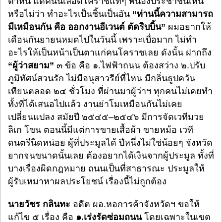
ตำหนิ แต่คนนี้เลือดโคราชแท้ๆ พี่น้องประชาชนเห็น
หรือไม่ว่า ทำอะไรเป็นชิ้นเป็นอัน
“ท่านนี้ความสามารถ
มีเหมือนกัน คือ ออกงานอีเวนต์ ตัดริบบิ้น”
ผมอยากให้
เดือนกันยายนหมดไปในวันนี้ เพราะเบื่อมาก ไม่ทำ
อะไรให้เป็นหน้าเป็นตาแก่คนโคราชเลย ดังนั้น ฝากถึง
“ผู้ว่าสยาม”
๓ ข้อ คือ ๑.ไฟฟ้าถนน ต้องสว่าง ๒.ปรับ
ภูมิทัศน์สวนรัก ไม่มีอนุสาวรีย์ที่ไหน มีกลิ่นธูปควัน
เทียนตลอด ๒๔ ชั่วโมง ที่ผ่านมาผู้ว่าฯ ทุกคนไม่เคยทำ
ทั้งที่ได้เสนอไปแล้ว งานย่าโมเหมือนกันไม่เคย
เปลี่ยนแปลง สมัยปี ๒๕๔๕–๒๕๔๖ มีการจัดเวทีมวย
ลิเก โขน ตอนนี้มีแต่การขายเสื้อผ้า ขายหม้อ เวที
ดนตรีนิดหน่อย ผู้ที่ประมูลได้ ปีหนึ่งไม่ใช่น้อยๆ จังหวัด
ยากจนขนาดนั้นเลย ต้องอยากได้เงินจากผู้ประมูล ทั้งที่
บางเรื่องผิดกฎหมาย ถนนเป็นที่สาธารณะ ประมูลให้
ผู้รับเหมาหาผลประโยชน์ เรื่องนี้ไม่ถูกต้อง
นายวัชร กลินทะ
อดีต ผอ.หอการค้าจังหวัดฯ ขอให้
แก้ไข
๕ เรื่อง คือ
๑
.เร่งรัดซ่อมถนน
โดยเฉพาะในเขต