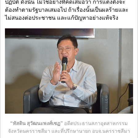
ปฏิบัติ ดังนั้น ไม่ใช่อย่างที่คิดเสมอว่า การแต่งตั้งจะ
ต้องทำตามรัฐบาลเสมอไป ถ้าเรื่องนั้นเป็นผลร้ายและ
ไม่สนองต่อประชาชน และแก้ปัญหาอย่างแท้จริง
“หัสดิน สุวัฒนะพงศ์เชฏ”
อดีตประธานสภาอุตสาหกรรม
จังหวัดนครราชสีมา และที่ปรึกษานายก อบจ.นครราชสีมา