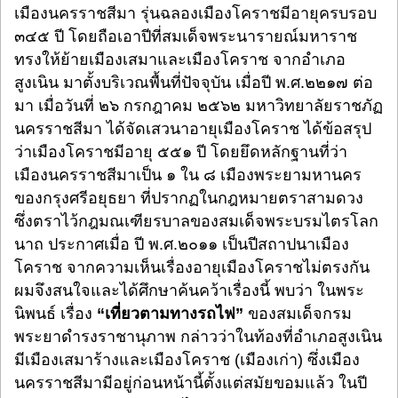
เมืองนครราชสีมา รุ่นฉลองเมืองโคราชมีอายุครบรอบ
๓๔๕ ปี โดยถือเอาปีที่สมเด็จพระนารายณ์มหาราช
ทรงให้ย้ายเมืองเสมาและเมืองโคราช จากอำเภอ
สูงเนิน มาตั้งบริเวณพื้นที่ปัจจุบัน เมื่อปี พ.ศ.๒๒๑๗ ต่อ
มา เมื่อวันที่ ๒๖ กรกฎาคม ๒๕๖๒ มหาวิทยาลัยราชภัฏ
นครราชสีมา ได้จัดเสวนาอายุเมืองโคราช ได้ข้อสรุป
ว่าเมืองโคราชมีอายุ ๕๕๑ ปี โดยยึดหลักฐานที่ว่า
เมืองนครราชสีมาเป็น ๑ ใน ๘ เมืองพระยามหานคร
ของกรุงศรีอยุธยา ที่ปรากฏในกฎหมายตราสามดวง
ซึ่งตราไว้กฎมณเฑียรบาลของสมเด็จพระบรมไตรโลก
นาถ ประกาศเมื่อ ปี พ.ศ.๒๐๑๑ เป็นปีสถาปนาเมือง
โคราช จากความเห็นเรื่องอายุเมืองโคราชไม่ตรงกัน
ผมจึงสนใจและได้ศึกษาค้นคว้าเรื่องนี้ พบว่า ในพระ
นิพนธ์ เรื่อง
“เที่ยวตามทางรถไฟ”
ของสมเด็จกรม
พระยาดำรงราชานุภาพ กล่าวว่าในท้องที่อำเภอสูงเนิน
มีเมืองเสมาร้างและเมืองโคราช (เมืองเก่า) ซึ่งเมือง
นครราชสีมามีอยู่ก่อนหน้านี้ตั้งแต่สมัยขอมแล้ว ในปี