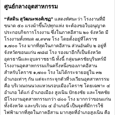
ศูนย์กลางอุตสาหกรรม
“หัสดิน สุวัฒนะพงศ์เชฏ”
แสดงทัศนะว่า โรงงานที่มี
ขนาด ๕๐ แรงม้าขึ้นไปทุกแห่ง จะต้องขอใบอนุญาต
ประกอบกิจการโรงงาน ซึ่งในภาคอีสาน ๒๐ จังหวัด มี
โรงงานทั้งหมด ๗,๙๙๗ โรง โดยตั้งอยู่ที่โคราช
๑,๗๐๐ โรง มากที่สุดในภาคอีสาน ส่วนอันดับ ๒ อยู่ที่
จังหวัดขอนแก่น ๗๘๘ โรง รองมาอีกก็เป็นจังหวัด
อุดรธานีและอุบลราชธานี ทั้งนี้ กลุ่มนครชัยบุรินทร์มี
โรงงานอุตสาหกรรมเกินครึ่งหนึ่งของภาคอีสาน
สำหรับโคราช ๑,๗๐๐ โรง ไม่ได้กระจายอยู่ใน ๓๒
อำเภอเท่าๆ กัน แต่จะกระจุกตัวที่วงเวียนอุตสาหกรรม
คือ บริเวณถนนวงแหวนรอบเมืองโคราช โดยเฉพาะ ๔
อำเภอ ได้แก่ อำเภอเมือง สูงเนิน ปักธงชัย และโชคชัย
มีโรงงานอุตสาหกรรมกว่า ๘๐๐ โรง มากกว่าขอนแก่น
ทั้งจังหวัด และบริเวณ ๔ อำเภอนี้ เป็นจุดที่มีการใช้
ไฟฟ้ามากที่สุดในภาคอีสาน มากสุดที่อำเภอสูงเนิน คือ