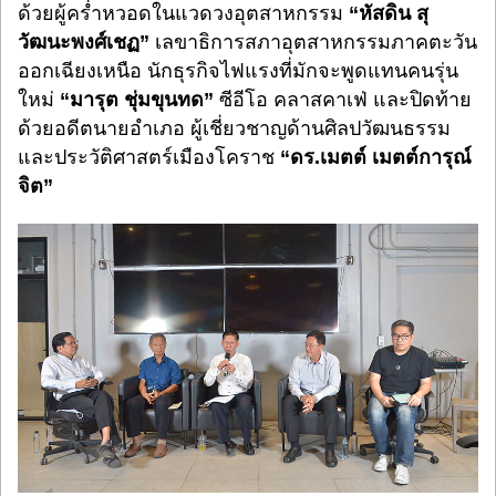
ด้วยผู้คร่ำหวอดในแวดวงอุตสาหกรรม
“หัสดิน สุ
วัฒนะพงศ์เชฏ”
เลขาธิการสภาอุตสาหกรรมภาคตะวัน
ออกเฉียงเหนือ นักธุรกิจไฟแรงที่มักจะพูดแทนคนรุ่น
ใหม่
“มารุต ชุ่มขุนทด”
ซีอีโอ คลาสคาเฟ่ และปิดท้าย
ด้วยอดีตนายอำเภอ ผู้เชี่ยวชาญด้านศิลปวัฒนธรรม
และประวัติศาสตร์เมืองโคราช
“ดร.เมตต์ เมตต์การุณ์
จิต”