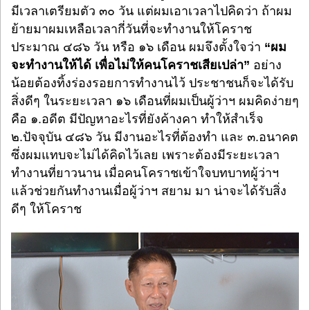
มีเวลาเตรียมตัว ๓๐ วัน แต่ผมเอาเวลาไปคิดว่า ถ้าผม
ย้ายมาผมเหลือเวลากี่วันที่จะทำงานให้โคราช
ประมาณ ๔๘๖ วัน หรือ ๑๖ เดือน ผมจึงตั้งใจว่า
“ผม
จะทำงานให้ได้ เพื่อไม่ให้คนโคราชเสียเปล่า”
อย่าง
น้อยต้องทิ้งร่องรอยการทำงานไว้ ประชาชนก็จะได้รับ
สิ่งดีๆ ในระยะเวลา ๑๖ เดือนที่ผมเป็นผู้ว่าฯ ผมคิดง่ายๆ
คือ ๑.อดีต มีปัญหาอะไรที่ยังค้างคา ทำให้สำเร็จ
๒.ปัจจุบัน ๔๘๖ วัน มีงานอะไรที่ต้องทำ และ ๓.อนาคต
ซึ่งผมแทบจะไม่ได้คิดไว้เลย เพราะต้องมีระยะเวลา
ทำงานที่ยาวนาน เมื่อคนโคราชเข้าใจบทบาทผู้ว่าฯ
แล้วช่วยกันทำงานเมื่อผู้ว่าฯ สยาม มา น่าจะได้รับสิ่ง
ดีๆ ให้โคราช