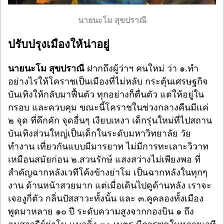
นายนะโม สุขปราณี
ปรับปรุงเมืองให้น่าอยู่
นายนะโม สุขปราณี
ฝากถึงผู้ว่าฯ คนใหม่ ว่า ๑.ทำ
อย่างไรให้โคราชเป็นเมืองที่ไม่หลับ กระตุ้นเศรษฐกิจ
บันเทิงให้กลับมาฟื้นตัว ทุกอย่างก็ตื่นตัว แต่ให้อยู่ใน
กรอบ และควบคุม ขณะนี้โคราชในช่วงกลางคืนมีแค่
๒ จุด ที่คึกคัก จุดอื่นๆ เงียบเหงา เด็กรุ่นใหม่ที่ไปสถาน
บันเทิงส่วนใหญ่เป็นเด็กในระดับมหาวิทยาลัย วัย
ทำงาน เที่ยวกันแบบมีมารยาท ไม่มีการทะเลาะวิวาท
เหมือนสมัยก่อน ๒.สวนรักษ์ แสงสว่างไม่เพียงพอ ที่
สำคัญฉากหลังเวทีโค้งข้างย่าโม เป็นฉากหลังในทุกๆ
งาน ด้านหน้าสวยมาก แต่เมื่อเดินไปดูด้านหลัง เราจะ
เจองูกี่ตัว กลิ่นปัสสาวะทั้งนั้น และ ๓.คูคลองทั้งเมือง
พูดมาหลาย ๑๐ ปี ระดับความสูงจากกองบิน ๑ ถึง