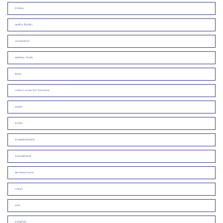
ข่าวสังคม
คุยเฟื่อง เรื่องกีฬา
บทบรรณาธิการ
ประชาสังคม ท้องถิ่น
โฆษณา
การศึกษา เยาวชน ไอที วิทยาศาสตร์
สรรเสพ
ข่าวกีฬา
ข่าวประชาสัมพันธ์/งาน
หน้าหนังสือพิมพ์
สุขภาพและความงาม
ภาพพูด
คมคำ
สามัญสำนึก