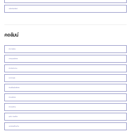
อสังหาริมทรัพย์
คอลัมน์
ข่าวการเมือง
สารานุกรมโคราช
ข่าวดิบข่าวด่วน
หลากกระแส
ย้อนเรื่องเมืองโคราช
ข่าวคนโคราช
ข่าวคนอีสาน
ธุรกิจ ท่องเที่ยว
นอกชานเพื่อนบ้าน