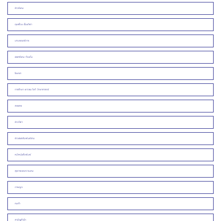
ข่าวสังคม
คุยเฟื่อง เรื่องกีฬา
บทบรรณาธิการ
ประชาสังคม ท้องถิ่น
โฆษณา
การศึกษา เยาวชน ไอที วิทยาศาสตร์
สรรเสพ
ข่าวกีฬา
ข่าวประชาสัมพันธ์/งาน
หน้าหนังสือพิมพ์
สุขภาพและความงาม
ภาพพูด
คมคำ
สามัญสำนึก