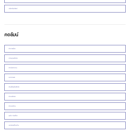
อสังหาริมทรัพย์
คอลัมน์
ข่าวการเมือง
สารานุกรมโคราช
ข่าวดิบข่าวด่วน
หลากกระแส
ย้อนเรื่องเมืองโคราช
ข่าวคนโคราช
ข่าวคนอีสาน
ธุรกิจ ท่องเที่ยว
นอกชานเพื่อนบ้าน