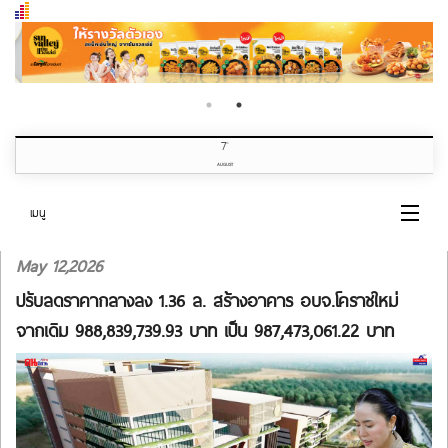
7
th
AUGUST
เมนู
May 12,2026
หน้าแรก
ปรับลดราคากลางลง 1.36 ล. สร้างอาคาร อบจ.โคราชใหม่
หมวดข่าว
จากเดิม 988,839,739.93 บาท เป็น 987,473,061.22 บาท
เกี่ยวกับเรา
ติดต่อเรา