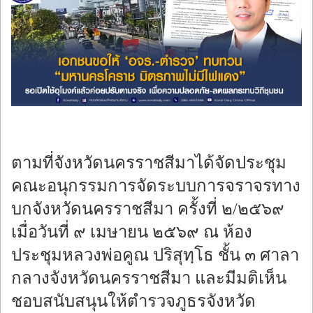
ร้องทุกข์
ตามที่จังหวัดนครราชสีมาได้จัดประชุม
คณะอนุกรรมการจัดระบบการจราจรทาง
บกจังหวัดนครราชสีมา ครั้งที่ ๒/๒๕๖๙
เมื่อวันที่ ๙ เมษายน ๒๕๖๙ ณ ห้อง
ประชุมหลวงพ่อคูณ ปริสุทฺโธ ชั้น ๓ ศาลา
กลางจังหวัดนครราชสีมา และมีมติเห็น
ชอบสนับสนุนให้ตำรวจภูธรจังหวัด