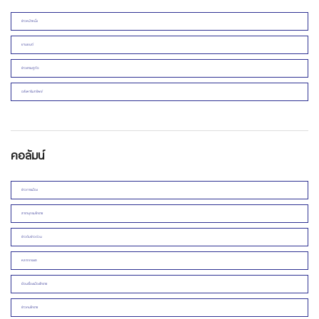
ข่าวหน้าหนึ่ง
ยานยนต์
ข่าวเศรษฐกิจ
อสังหาริมทรัพย์
คอลัมน์
ข่าวการเมือง
สารานุกรมโคราช
ข่าวดิบข่าวด่วน
หลากกระแส
ย้อนเรื่องเมืองโคราช
ข่าวคนโคราช