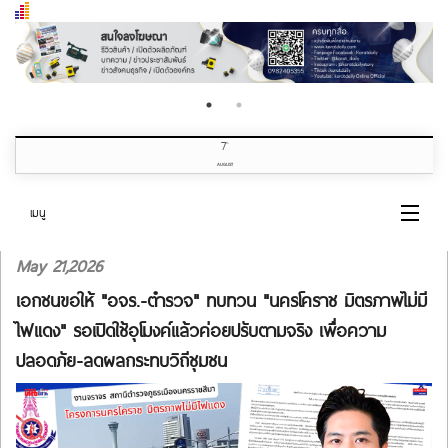
7
th
AUGUST
เมนู
May 21,2026
หน้าแรก
เอกชนขอให้ "อจร.-ตำรวจ" ทบทวน "นครโคราช มิตรภาพไม่มี
หมวดข่าว
ไฟแดง" รอเปิดใช้อุโมงค์แล้วค่อยปรับตามจริง เพื่อความ
ปลอดภัย-ลดผลกระทบวิถีชุมชน
เกี่ยวกับเรา
ติดต่อเรา