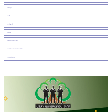
ภาพพูด
คมคำ
สามัญสำนึก
ข่าวคน
ศิลปวัฒนธรรม บันเทิง
สนทนา สัมภาษณ์ รายงานพิเศษ
ข่าวเด่นประจำวัน