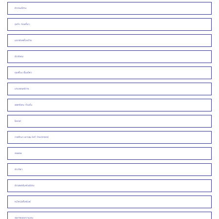
ข่าวคนอีสาน
ธุรกิจ ท่องเที่ยว
นอกชานเพื่อนบ้าน
ข่าวสังคม
คุยเฟื่อง เรื่องกีฬา
บทบรรณาธิการ
ประชาสังคม ท้องถิ่น
โฆษณา
การศึกษา เยาวชน ไอที วิทยาศาสตร์
สรรเสพ
ข่าวกีฬา
ข่าวประชาสัมพันธ์/งาน
หน้าหนังสือพิมพ์
สุขภาพและความงาม