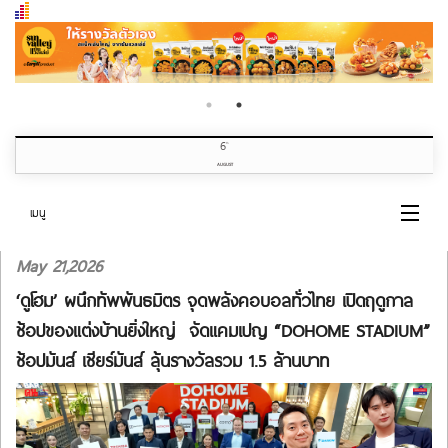
6
th
AUGUST
เมนู
May 21,2026
หน้าแรก
‘ดูโฮม’ ผนึกทัพพันธมิตร จุดพลังคอบอลทั่วไทย เปิดฤดูกาล
หมวดข่าว
ช้อปของแต่งบ้านยิ่งใหญ่ จัดแคมเปญ “DOHOME STADIUM”
ช้อปมันส์ เชียร์มันส์ ลุ้นรางวัลรวม 1.5 ล้านบาท
เกี่ยวกับเรา
ติดต่อเรา