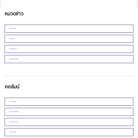
หมวดข่าว
ข่าวหน้าหนึ่ง
ยานยนต์
ข่าวเศรษฐกิจ
อสังหาริมทรัพย์
คอลัมน์
ข่าวการเมือง
สารานุกรมโคราช
ข่าวดิบข่าวด่วน
หลากกระแส