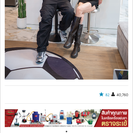
82
40,760