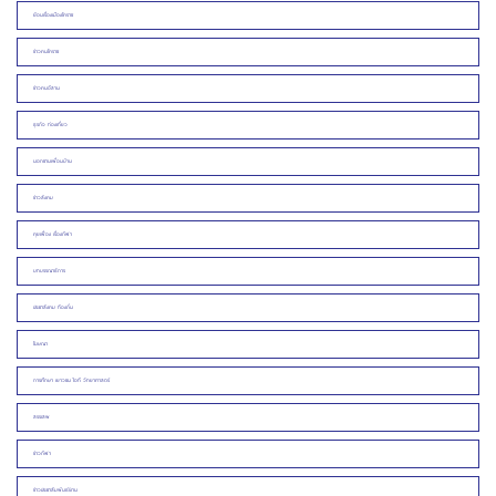
ย้อนเรื่องเมืองโคราช
ข่าวคนโคราช
ข่าวคนอีสาน
ธุรกิจ ท่องเที่ยว
นอกชานเพื่อนบ้าน
ข่าวสังคม
คุยเฟื่อง เรื่องกีฬา
บทบรรณาธิการ
ประชาสังคม ท้องถิ่น
โฆษณา
การศึกษา เยาวชน ไอที วิทยาศาสตร์
สรรเสพ
ข่าวกีฬา
ข่าวประชาสัมพันธ์/งาน