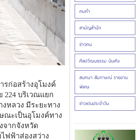
คมคำ
สามัญสำนึก
ข่าวคน
ศิลปวัฒนธรรม บันเทิง
สนทนา สัมภาษณ์ รายงาน
รก่อสร้างอุโมงค์
พิเศษ
 224 บริเวณแยก
ข่าวเด่นประจำวัน
างหลวง มีระยะทาง
กษณะเป็นอุโมงค์ทาง
จากจังหวัด
บไฟฟ้าส่องสว่าง