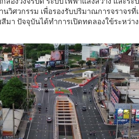
ะบบกล้องวงจรปิด ระบบไฟฟ้าแสงสว่าง และ
ิศวกรรม เพื่อรองรับปริมาณการจราจรที่เพิ่ม
ชสีมา ปัจจุบันได้ทำการเปิดทดลองใข้ระหว่างเ