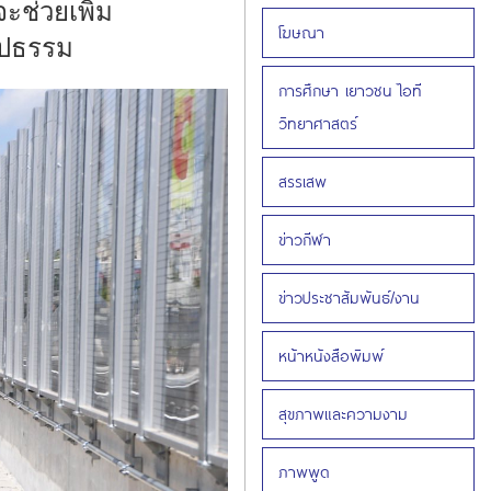
ะช่วยเพิ่ม
โฆษณา
ูปธรรม
การศึกษา เยาวชน ไอที
วิทยาศาสตร์
สรรเสพ
ข่าวกีฬา
ข่าวประชาสัมพันธ์/งาน
หน้าหนังสือพิมพ์
สุขภาพและความงาม
ภาพพูด