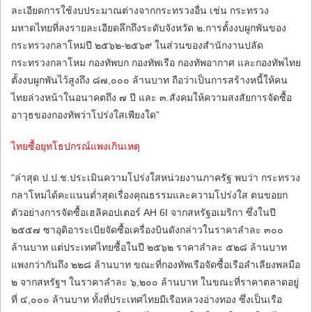
ละเอียดการใช้งบประมาณต่างจากกระทรวงอื่น เช่น กระทรวง
มหาดไทยที่ลงรายละเอียดลึกถึงระดับจังหวัด ๒.การตั้งงบผูกพันของ
กระทรวงกลาโหมปี ๒๕๖๒-๒๕๖๙ ในส่วนของสำนักงานปลัด
กระทรวงกลาโหม กองทัพบก กองทัพเรือ กองทัพอากาศ และกองทัพไทย
ตั้งงบผูกพันไว้สูงถึง ๘๗,๐๐๐ ล้านบาท ถือว่าเป็นการสร้างหนี้ให้คน
ไทยล่วงหน้าในอนาคตถึง ๗ ปี และ ๓.สังคมให้ความสงสัยการจัดซื้อ
อาวุธของกองทัพว่าโปร่งใสเพียงใด”
ไทยซื้อยุทโธปกรณ์แพงเกินเหตุ
“ล่าสุด ป.ป.ช.ประเมินความโปร่งใสหน่วยงานภาครัฐ พบว่า กระทรวง
กลาโหมได้คะแนนต่ำสุดเรื่องคุณธรรมและความโปร่งใส ตนขอยก
ตัวอย่างการจัดซื้อเฮลิคอปเตอร์ AH 6I จากสหรัฐอเมริกา ซึ่งในปี
๒๕๕๗ ซาอุดิอาระเบียจัดซื้อเครื่องบินดังกล่าวในราคาลำละ ๓๐๐
ล้านบาท แต่ประเทศไทยซื้อในปี ๒๕๖๒ ราคาลำละ ๕๒๘ ล้านบาท
แพงกว่ากันถึง ๒๒๘ ล้านบาท ขณะที่กองทัพเรือจัดซื้อเรือลำเลียงพลมือ
๒ จากสหรัฐฯ ในราคาลำละ ๖,๒๐๐ ล้านบาท ในขณะที่ราคาตลาดอยู่
ที่ ๔,๐๐๐ ล้านบาท ทั้งที่ประเทศไทยมีเรือหลวงอ่างทอง ซึ่งเป็นเรือ