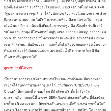
ของเขา พยายามสร้างคนให้มีความรู้ และที่สำคัญที่สุดเขามองไปไกล
มองถึงอนาคตว่า จะสร้างอะไร อย่างเช่น มอเตอร์เวย์ในต่างประเทศ
รัฐบาลเขาจะสร้างจุดพักรถให้กับนักท่องเที่ยว ตรงนี้ผมต้องการจะฝาก
ถึงกระทรวงคมนาคม ให้คิดถึงการท่องเที่ยวเพื่อจะได้ช่วยในการดูด
เม็ดเงินมา อีกประเด็นหนึ่งที่ผมต้องการจะพูด คือ เรื่องน้ำ วันนี้เรามี
รถไฟความเร็วสูง มีโครงการใหญ่ๆ แต่ผมอยากจะเห็นรัฐบาลวางแผน
ว่า จะมีมาตรการอย่างไรในการจัดการแหล่งน้ำของทุกสายน้ำ อย่าง
เช่น ลำตะคอง เมื่อมีงบประมาณลงไปก็ทำเพียงขุดลอกคลองเป็นช่วงๆ
ทำอย่างไรจะให้เกิดแผนแม่บท เพราะเมื่อน้ำดี เกษตรกรก็จะดี ถือ
เป็นการเพิ่มพูนรายได้”
อุทยานธรณีโคราช
“ในส่วนของการท่องเที่ยว ประเทศไทยของเรากำลังจะมีแหล่งท่อง
เที่ยวที่ได้รับการรับรองจากยูเนสโก เราเรียกว่า “UNESCO Triple
Crown” เป็นแหล่งที่ ๓ ของโลก ที่กำลังจะเกิดขึ้นในจังหวัด
นครราชสีมา ขณะนี้ที่โคราช มีพิพิธภัณฑ์ไม้กลายเป็นหิน ที่ก่อสร้าง
มาตั้งแต่ปี ๒๕๓๗ และเปิดอย่างเป็นทางการเมื่อปี ๒๕๕๑ จากนั้นในปี
๒๕๕๘ โคราชประกาศให้เป็นแหล่งธรณีของประเทศไทย โดยสถาบัน