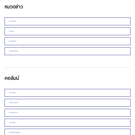
หมวดข่าว
ข่าวหน้าหนึ่ง
ยานยนต์
ข่าวเศรษฐกิจ
อสังหาริมทรัพย์
คอลัมน์
ข่าวการเมือง
สารานุกรมโคราช
ข่าวดิบข่าวด่วน
หลากกระแส
ย้อนเรื่องเมืองโคราช