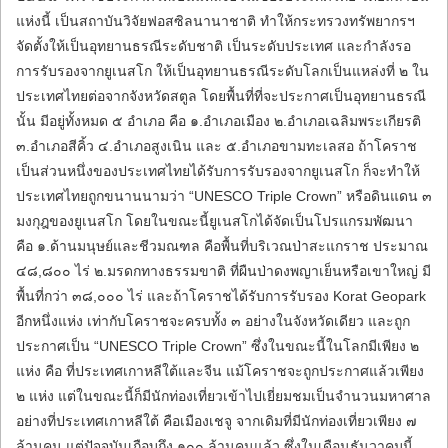
แห่งนี้ เป็นสถาบันวิจัยฟอสซิลนานาชาติ ทำให้กระทรวงทรัพยากรฯ
จัดตั้งให้เป็นอุทยานธรณีระดับชาติ เป็นระดับประเทศ และกำลังรอ
การรับรองจากยูเนสโก ให้เป็นอุทยานธรณีระดับโลกเป็นแหล่งที่ ๒ ใน
ประเทศไทยต่อจากจังหวัดสตูล โดยพื้นที่ที่จะประกาศเป็นอุทยานธรณี
นั้น มีอยู่ทั้งหมด ๕ อำเภอ คือ ๑.อำเภอเมือง ๒.อำเภอเฉลิมพระเกียรติ
๓.อำเภอสีคิ้ว ๔.อำเภอสูงเนิน และ ๕.อำเภอขามทะเลสอ ถ้าโคราช
เป็นส่วนหนึ่งของประเทศไทยได้รับการรับรองจากยูเนสโก ก็จะทำให้
ประเทศไทยถูกขนานนามว่า “UNESCO Triple Crown” หรือดินแดน ๓
มงกุฎของยูเนสโก โดยในขณะนี้ยูเนสโกได้จัดเป็นโปรแกรมพัฒนา
คือ ๑.ด้านมนุษย์และชีวมณฑล คือพื้นที่บริเวณป่าสะแกราช ประมาณ
๔๘,๘๐๐ ไร่ ๒.มรดกทางธรรมขาติ ที่ผืนป่าดงพญาเย็นหรือเขาใหญ่ มี
พื้นที่กว่า ๓๘,๐๐๐ ไร่ และถ้าโคราชได้รับการรับรอง Korat Geopark
อีกหนึ่งแห่ง เท่ากับโคราชจะครบทั้ง ๓ อย่างในจังหวัดเดียว และถูก
ประกาศเป็น “UNESCO Triple Crown” ซึ่งในขณะนี้ในโลกมีเพียง ๒
แห่ง คือ ที่ประเทศเกาหลีใต้และจีน แม้โคราชจะถูกประกาศแล้วเพียง
๒ แห่ง แต่ในขณะนี้ก็มีนักท่องเที่ยวเข้าไปเยี่ยมชมเป็นจำนวนมหาศาล
อย่างที่ประเทศเกาหลีใต้ คือเมืองเชจู จากเดิมที่มีนักท่องเที่ยวเพียง ๗
ล้านคน แต่ปัจจุบันเกือบถึง ๑๐๐ ล้านคนแล้ว ซึ่งในเดือนธันวาคมนี้