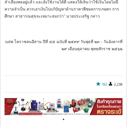
ลำเลียงพลอยู่แล้ว และยังใช้งานได้ดี แสดงให้เห็นว่าใช้เงินโดยไม่มี
ความจำเป็น ควรเอาเงินไปแก้ปัญหาด้านราคาพืชผลการเกษตร การ
ศึกษา สาธารณสุขจะเหมาะสมกว่า” นายประเสริฐ กล่าว
นสพ.โคราชคนอีสาน ปีที่ ๔๕ ฉบับที่ ๒๕๙๙ วันพุธที่ ๒๓ - วันอังคารที่
๒๙ เดือนตุลาคม พุทธศักราช ๒๕๖๒
192
2,236