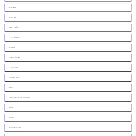
ข่าวคนโคราช
ข่าวคนอีสาน
ธุรกิจ ท่องเที่ยว
นอกชานเพื่อนบ้าน
ข่าวสังคม
คุยเฟื่อง เรื่องกีฬา
บทบรรณาธิการ
ประชาสังคม ท้องถิ่น
โฆษณา
การศึกษา เยาวชน ไอที วิทยาศาสตร์
สรรเสพ
ข่าวกีฬา
ข่าวประชาสัมพันธ์/งาน