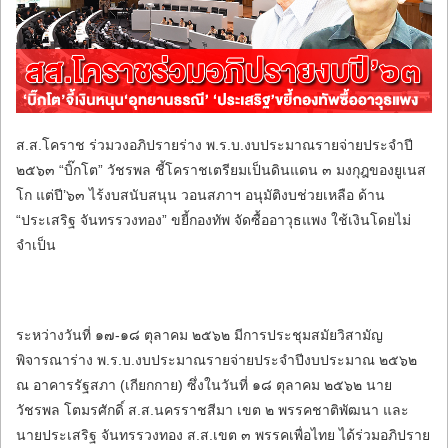
ร้องทุกข์
ส.ส.โคราช ร่วมวงอภิปรายร่าง พ.ร.บ.งบประมาณรายจ่ายประจำปี
๒๕๖๓ “บิ๊กโต” วัชรพล ชี้โคราชเตรียมเป็นดินแดน ๓ มงกุฎของยูเนส
โก แต่ปี’๖๓ ไร้งบสนับสนุน วอนสภาฯ อนุมัติงบช่วยเหลือ ด้าน
“ประเสริฐ จันทรรวงทอง” ขยี้กองทัพ จัดซื้ออาวุธแพง ใช้เงินโดยไม่
จำเป็น
ระหว่างวันที่ ๑๗-๑๘ ตุลาคม ๒๕๖๒ มีการประชุมสมัยวิสามัญ
พิจารณาร่าง พ.ร.บ.งบประมาณรายจ่ายประจำปีงบประมาณ ๒๕๖๒
ณ อาคารรัฐสภา (เกียกกาย) ซึ่งในวันที่ ๑๘ ตุลาคม ๒๕๖๒ นาย
วัชรพล โตมรศักดิ์ ส.ส.นครราชสีมา เขต ๒ พรรคชาติพัฒนา และ
นายประเสริฐ จันทรรวงทอง ส.ส.เขต ๓ พรรคเพื่อไทย ได้ร่วมอภิปราย