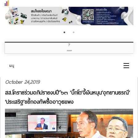
7
th
AUGUST
เมนู
October 24,2019
หน้าแรก
สส.โคราชร่วมอภิปรายงบปี’๖๓ ‘บิ๊กโต’จี้เงินหนุน‘อุทยานธรณี’
หมวดข่าว
‘ประเสริฐ’ขยี้กองทัพซื้ออาวุธแพง
เกี่ยวกับเรา
ติดต่อเรา