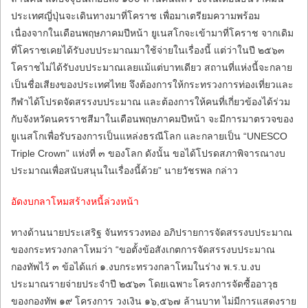
ประเทศญี่ปุ่นจะเดินทางมาที่โคราช เพื่อมาเตรียมความพร้อม
เนื่องจากในเดือนพฤษภาคมปีหน้า ยูเนสโกจะเข้ามาที่โคราช จากเดิม
ที่โคราชเคยได้รับงบประมาณมาใช้จ่ายในเรื่องนี้ แต่ว่าในปี ๒๕๖๓
โคราชไม่ได้รับงบประมาณเลยแม้แต่บาทเดียว สถานที่แห่งนี้จะกลาย
เป็นชื่อเสียงของประเทศไทย จึงต้องการให้กระทรวงการท่องเที่ยวและ
กีฬาได้โปรดจัดสรรงบประมาณ และต้องการให้คนที่เกี่ยวข้องได้ร่วม
กับจังหวัดนครราชสีมาในเดือนพฤษภาคมปีหน้า จะมีการมาตรวจของ
ยูเนสโกเพื่อรับรองการเป็นแหล่งธรณีโลก และกลายเป็น “UNESCO
Triple Crown” แห่งที่ ๓ ของโลก ดังนั้น ขอได้โปรดสภาพิจารณางบ
ประมาณเพื่อสนับสนุนในเรื่องนี้ด้วย” นายวัชรพล กล่าว
อัดงบกลาโหมสร้างหนี้ล่วงหน้า
ทางด้านนายประเสริฐ จันทรรวงทอง อภิปรายการจัดสรรงบประมาณ
ของกระทรวงกลาโหมว่า “ขอตั้งข้อสังเกตการจัดสรรงบประมาณ
กองทัพไว้ ๓ ข้อได้แก่ ๑.งบกระทรวงกลาโหมในร่าง พ.ร.บ.งบ
ประมาณรายจ่ายประจำปี ๒๕๖๓ โดยเฉพาะโครงการจัดซื้ออาวุธ
ของกองทัพ ๑๙ โครงการ วงเงิน ๑๖,๕๖๗ ล้านบาท ไม่มีการแสดงราย